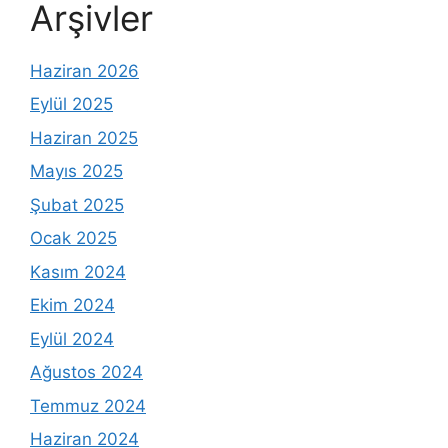
Arşivler
Haziran 2026
Eylül 2025
Haziran 2025
Mayıs 2025
Şubat 2025
Ocak 2025
Kasım 2024
Ekim 2024
Eylül 2024
Ağustos 2024
Temmuz 2024
Haziran 2024