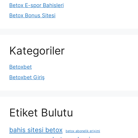
Betox E-spor Bahisleri
Betox Bonus Sitesi
Kategoriler
Betoxbet
Betoxbet Giriş
Etiket Bulutu
bahis sitesi betox
betox abonelik erişimi