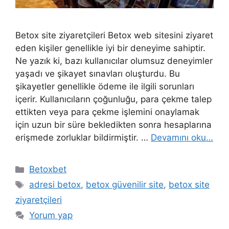
Betox site ziyaretçileri Betox web sitesini ziyaret
eden kişiler genellikle iyi bir deneyime sahiptir.
Ne yazık ki, bazı kullanıcılar olumsuz deneyimler
yaşadı ve şikayet sınavları oluşturdu. Bu
şikayetler genellikle ödeme ile ilgili sorunları
içerir. Kullanıcıların çoğunluğu, para çekme talep
ettikten veya para çekme işlemini onaylamak
için uzun bir süre bekledikten sonra hesaplarına
erişmede zorluklar bildirmiştir. …
Devamını oku…
Kategoriler
Betoxbet
Etiketler
adresi betox
,
betox güvenilir site
,
betox site
ziyaretçileri
Yorum yap