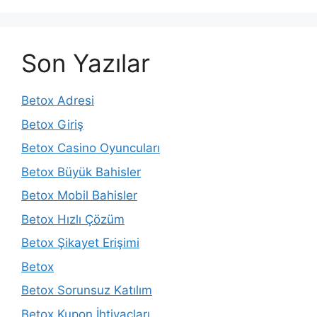
Son Yazılar
Betox Adresi
Betox Giriş
Betox Casino Oyuncuları
Betox Büyük Bahisler
Betox Mobil Bahisler
Betox Hızlı Çözüm
Betox Şikayet Erişimi
Betox
Betox Sorunsuz Katılım
Betox Kupon İhtiyaçları