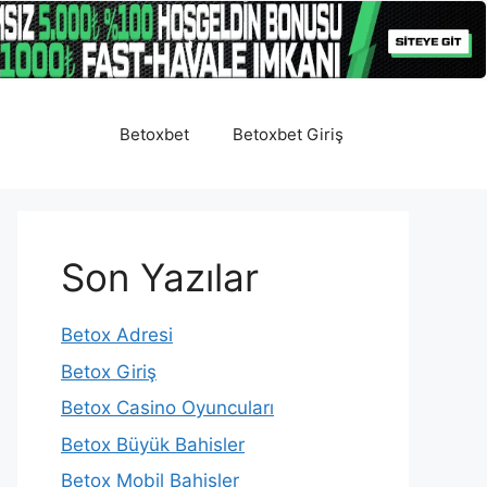
Betoxbet
Betoxbet Giriş
Son Yazılar
Betox Adresi
Betox Giriş
Betox Casino Oyuncuları
Betox Büyük Bahisler
Betox Mobil Bahisler