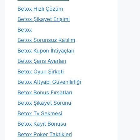
Betox Hızlı Çözüm
Betox Şikayet Erişimi
Betox
Betox Sorunsuz Katılım
Betox Kupon İhtiyaçları
Betox Şans Ayarları
Betox Oyun Şirketi
Betox Altyapı Güvenilirliği
Betox Bonus Fırsatları
Betox Şikayet Sorunu
Betox Tv Sekmesi
Betox Kayıt Bonusu
Betox Poker Taktikleri