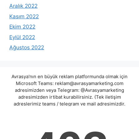
Aralık 2022
Kasım 2022
Ekim 2022
Eylül 2022
Ağustos 2022
Avrasya'nın en büyük reklam platformunda olmak için
Microsoft Teams:
reklam@avrasyamarketing.com
adresimizden veya Telegram: @Avrasyamarketing
adresimizden irtibat kurabilirsiniz. (Tek iletişim
adreslerimiz teams / telegram ve mail adresimizdir.
Harici hiçbir iletişim adresimiz bulunmamaktadır.
Lütfen itibar etmeyiniz.) Türkiye yasalarına göre 7258
sayılı kanun uyarınca yasa dışı bahis oynamanın
cezaları mevcuttur. Şu an bulunduğunuz site hiç bir
şekilde illegal bahis oyunları oynatmıyor ve oynamaya