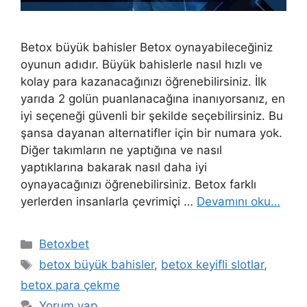
Betox büyük bahisler Betox oynayabileceğiniz
oyunun adıdır. Büyük bahislerle nasıl hızlı ve
kolay para kazanacağınızı öğrenebilirsiniz. İlk
yarıda 2 golün puanlanacağına inanıyorsanız, en
iyi seçeneği güvenli bir şekilde seçebilirsiniz. Bu
şansa dayanan alternatifler için bir numara yok.
Diğer takımların ne yaptığına ve nasıl
yaptıklarına bakarak nasıl daha iyi
oynayacağınızı öğrenebilirsiniz. Betox farklı
yerlerden insanlarla çevrimiçi …
Devamını oku…
Kategoriler
Betoxbet
Etiketler
betox büyük bahisler
,
betox keyifli slotlar
,
betox para çekme
Yorum yap