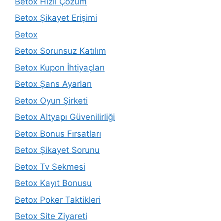
Betox Hızlı Çözüm
Betox Şikayet Erişimi
Betox
Betox Sorunsuz Katılım
Betox Kupon İhtiyaçları
Betox Şans Ayarları
Betox Oyun Şirketi
Betox Altyapı Güvenilirliği
Betox Bonus Fırsatları
Betox Şikayet Sorunu
Betox Tv Sekmesi
Betox Kayıt Bonusu
Betox Poker Taktikleri
Betox Site Ziyareti