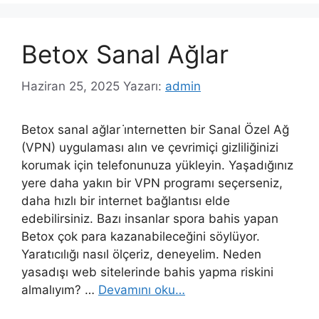
Betox Sanal Ağlar
Haziran 25, 2025
Yazarı:
admin
Betox sanal ağlar i̇nternetten bir Sanal Özel Ağ
(VPN) uygulaması alın ve çevrimiçi gizliliğinizi
korumak için telefonunuza yükleyin. Yaşadığınız
yere daha yakın bir VPN programı seçerseniz,
daha hızlı bir internet bağlantısı elde
edebilirsiniz. Bazı insanlar spora bahis yapan
Betox çok para kazanabileceğini söylüyor.
Yaratıcılığı nasıl ölçeriz, deneyelim. Neden
yasadışı web sitelerinde bahis yapma riskini
almalıyım? …
Devamını oku…