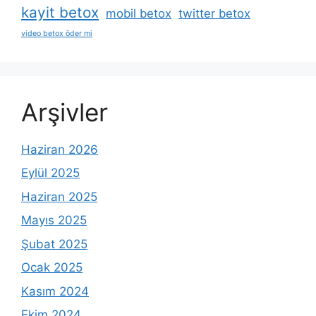
kayit betox
mobil betox
twitter betox
video betox öder mi
Arşivler
Haziran 2026
Eylül 2025
Haziran 2025
Mayıs 2025
Şubat 2025
Ocak 2025
Kasım 2024
Ekim 2024