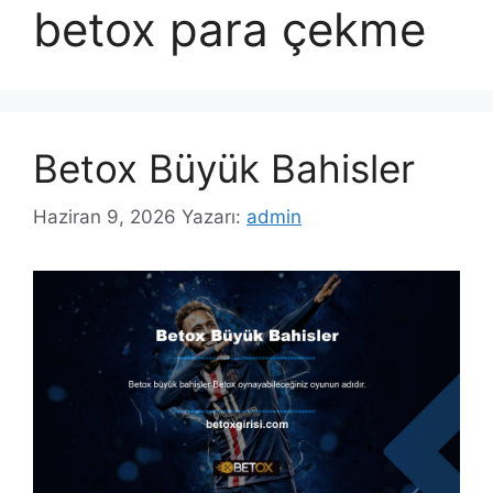
betox para çekme
Betox Büyük Bahisler
Haziran 9, 2026
Yazarı:
admin