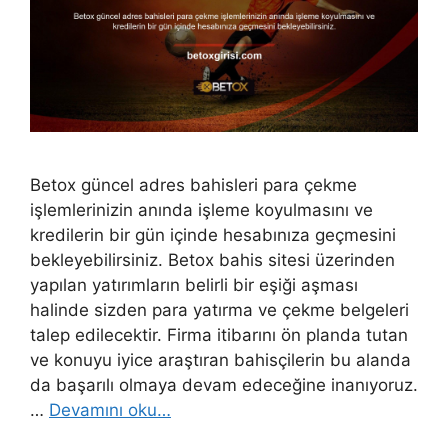
Betox güncel adres bahisleri para çekme
işlemlerinizin anında işleme koyulmasını ve
kredilerin bir gün içinde hesabınıza geçmesini
bekleyebilirsiniz. Betox bahis sitesi üzerinden
yapılan yatırımların belirli bir eşiği aşması
halinde sizden para yatırma ve çekme belgeleri
talep edilecektir. Firma itibarını ön planda tutan
ve konuyu iyice araştıran bahisçilerin bu alanda
da başarılı olmaya devam edeceğine inanıyoruz.
…
Devamını oku…