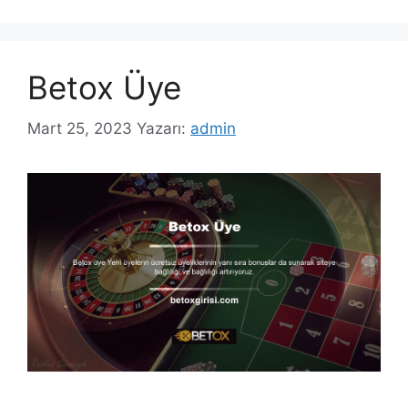
Betox Üye
Mart 25, 2023
Yazarı:
admin