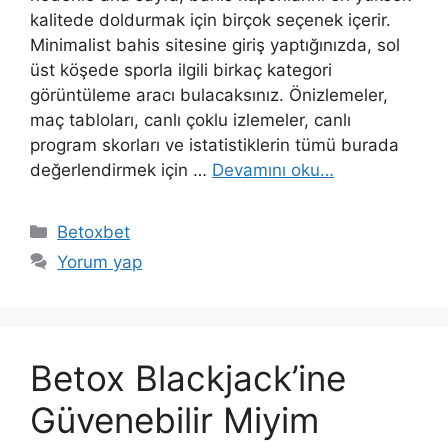
kalitede doldurmak için birçok seçenek içerir.
Minimalist bahis sitesine giriş yaptığınızda, sol
üst köşede sporla ilgili birkaç kategori
görüntüleme aracı bulacaksınız. Önizlemeler,
maç tabloları, canlı çoklu izlemeler, canlı
program skorları ve istatistiklerin tümü burada
değerlendirmek için …
Devamını oku…
Kategoriler
Betoxbet
Yorum yap
Betox Blackjack’ine
Güvenebilir Miyim