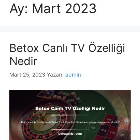
Ay:
Mart 2023
Betox Canlı TV Özelliği
Nedir
Mart 25, 2023
Yazarı:
admin