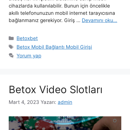
cihazlarda kullanılabilir. Bunun için öncelikle
akıllı telefonunuzun mobil internet tarayıcısına
bağlanmanız gerekiyor. Giriş …
Devamını oku…
Kategoriler
Betoxbet
Etiketler
Betox Mobil Bağlantı Mobil Girişi
Yorum yap
Betox Video Slotları
Mart 4, 2023
Yazarı:
admin