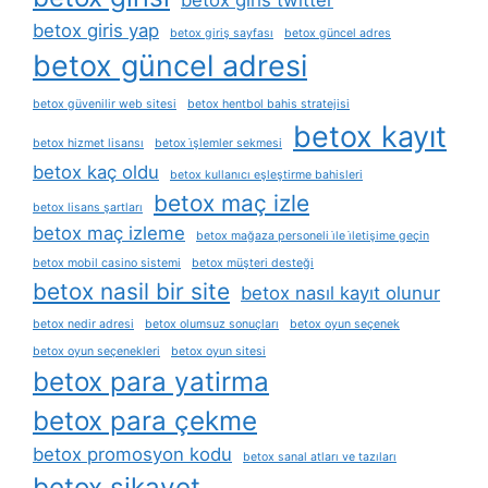
betox giris yap
betox giriş sayfası
betox güncel adres
betox güncel adresi
betox güvenilir web sitesi
betox hentbol bahis stratejisi
betox kayıt
betox hizmet lisansı
betox i̇şlemler sekmesi
betox kaç oldu
betox kullanıcı eşleştirme bahisleri
betox maç izle
betox lisans şartları
betox maç izleme
betox mağaza personeli i̇le i̇letişime geçin
betox mobil casino sistemi
betox müşteri desteği
betox nasil bir site
betox nasıl kayıt olunur
betox nedir adresi
betox olumsuz sonuçları
betox oyun seçenek
betox oyun seçenekleri
betox oyun sitesi
betox para yatirma
betox para çekme
betox promosyon kodu
betox sanal atları ve tazıları
betox sikayet