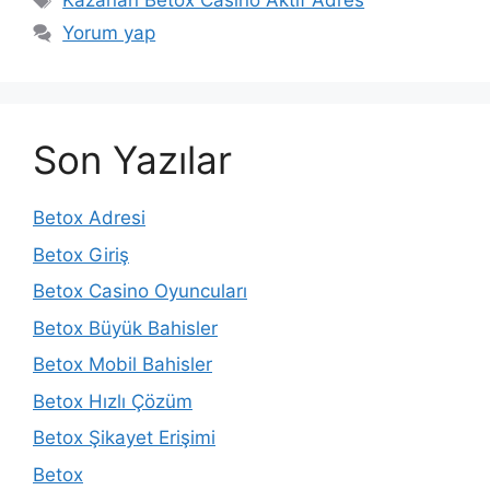
Kazanan Betox Casino Aktif Adres
Yorum yap
Son Yazılar
Betox Adresi
Betox Giriş
Betox Casino Oyuncuları
Betox Büyük Bahisler
Betox Mobil Bahisler
Betox Hızlı Çözüm
Betox Şikayet Erişimi
Betox