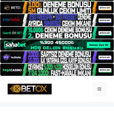
İçeriğe
atla
Menü