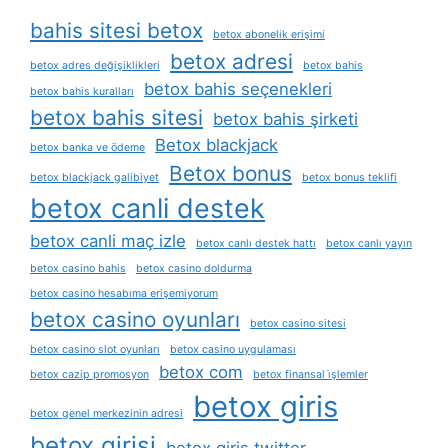
bahis sitesi betox
betox abonelik erişimi
betox adresi
betox adres değişiklikleri
betox bahis
betox bahis seçenekleri
betox bahis kuralları
betox bahis sitesi
betox bahis şirketi
Betox blackjack
betox banka ve ödeme
Betox bonus
betox blackjack galibiyet
betox bonus teklifi
betox canli destek
betox canli maç izle
betox canlı destek hattı
betox canlı yayın
betox casino bahis
betox casino doldurma
betox casino hesabıma erişemiyorum
betox casino oyunları
betox casino sitesi
betox casino slot oyunları
betox casino uygulaması
betox com
betox cazip promosyon
betox finansal i̇şlemler
betox giris
betox genel merkezinin adresi
betox girisi
betox giris twitter