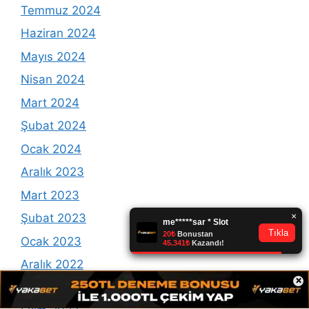
Temmuz 2024
Haziran 2024
Mayıs 2024
Nisan 2024
Mart 2024
Şubat 2024
Ocak 2024
Aralık 2023
Mart 2023
Şubat 2023
Ocak 2023
Aralık 2022
×
Kasım 2022