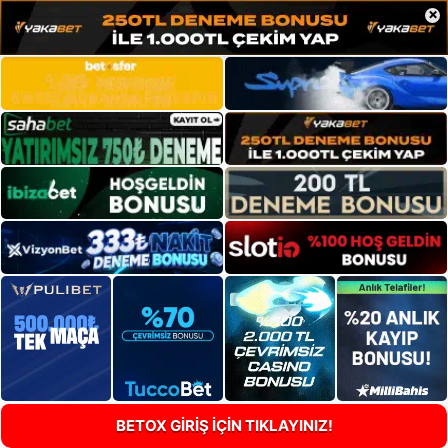
×
BETOX GİRİŞ İÇİN TIKLAYINIZ!