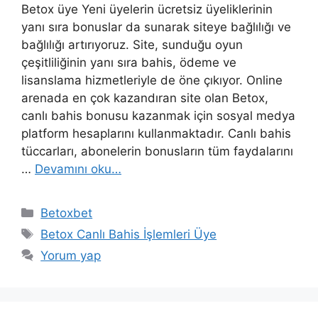
Betox üye Yeni üyelerin ücretsiz üyeliklerinin
yanı sıra bonuslar da sunarak siteye bağlılığı ve
bağlılığı artırıyoruz. Site, sunduğu oyun
çeşitliliğinin yanı sıra bahis, ödeme ve
lisanslama hizmetleriyle de öne çıkıyor. Online
arenada en çok kazandıran site olan Betox,
canlı bahis bonusu kazanmak için sosyal medya
platform hesaplarını kullanmaktadır. Canlı bahis
tüccarları, abonelerin bonusların tüm faydalarını
…
Devamını oku…
Kategoriler
Betoxbet
Etiketler
Betox Canlı Bahis İşlemleri Üye
Yorum yap