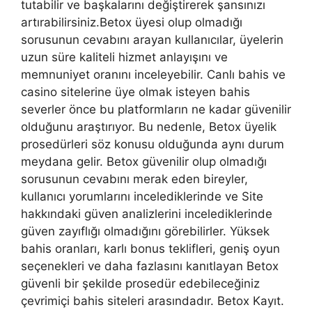
tutabilir ve başkalarını değiştirerek şansınızı
artırabilirsiniz.Betox üyesi olup olmadığı
sorusunun cevabını arayan kullanıcılar, üyelerin
uzun süre kaliteli hizmet anlayışını ve
memnuniyet oranını inceleyebilir. Canlı bahis ve
casino sitelerine üye olmak isteyen bahis
severler önce bu platformların ne kadar güvenilir
olduğunu araştırıyor. Bu nedenle, Betox üyelik
prosedürleri söz konusu olduğunda aynı durum
meydana gelir. Betox güvenilir olup olmadığı
sorusunun cevabını merak eden bireyler,
kullanıcı yorumlarını incelediklerinde ve Site
hakkındaki güven analizlerini incelediklerinde
güven zayıflığı olmadığını görebilirler. Yüksek
bahis oranları, karlı bonus teklifleri, geniş oyun
seçenekleri ve daha fazlasını kanıtlayan Betox
güvenli bir şekilde prosedür edebileceğiniz
çevrimiçi bahis siteleri arasındadır. Betox Kayıt.