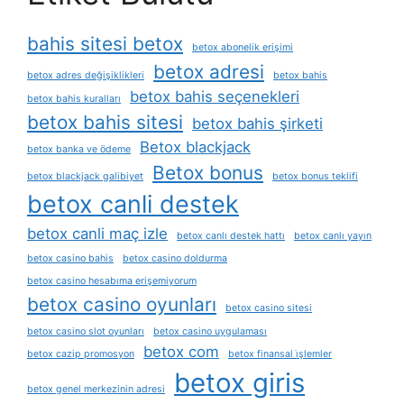
bahis sitesi betox
betox abonelik erişimi
betox adresi
betox adres değişiklikleri
betox bahis
betox bahis seçenekleri
betox bahis kuralları
betox bahis sitesi
betox bahis şirketi
Betox blackjack
betox banka ve ödeme
Betox bonus
betox blackjack galibiyet
betox bonus teklifi
betox canli destek
betox canli maç izle
betox canlı destek hattı
betox canlı yayın
betox casino bahis
betox casino doldurma
betox casino hesabıma erişemiyorum
betox casino oyunları
betox casino sitesi
betox casino slot oyunları
betox casino uygulaması
betox com
betox cazip promosyon
betox finansal i̇şlemler
betox giris
betox genel merkezinin adresi