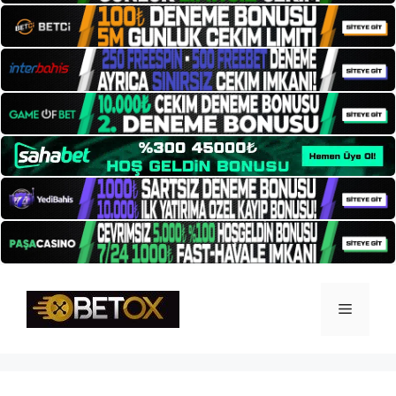
İçeriğe
atla
Menü