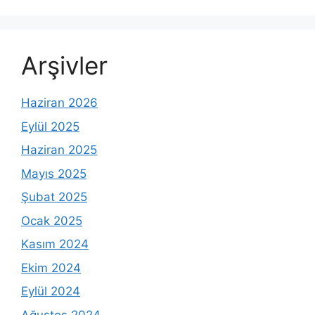
Arşivler
Haziran 2026
Eylül 2025
Haziran 2025
Mayıs 2025
Şubat 2025
Ocak 2025
Kasım 2024
Ekim 2024
Eylül 2024
Ağustos 2024