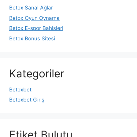
Betox Sanal Ağlar
Betox Oyun Oynama
Betox E-spor Bahisleri
Betox Bonus Sitesi
Kategoriler
Betoxbet
Betoxbet Giriş
Etiket Bulutu