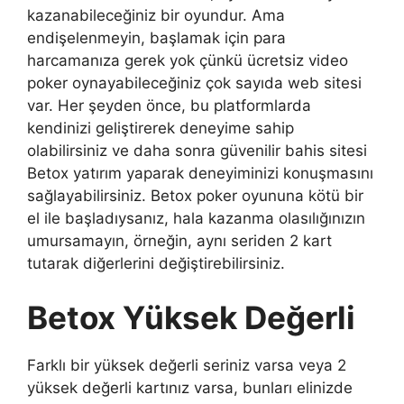
kazanabileceğiniz bir oyundur. Ama
endişelenmeyin, başlamak için para
harcamanıza gerek yok çünkü ücretsiz video
poker oynayabileceğiniz çok sayıda web sitesi
var. Her şeyden önce, bu platformlarda
kendinizi geliştirerek deneyime sahip
olabilirsiniz ve daha sonra güvenilir bahis sitesi
Betox yatırım yaparak deneyiminizi konuşmasını
sağlayabilirsiniz. Betox poker oyununa kötü bir
el ile başladıysanız, hala kazanma olasılığınızın
umursamayın, örneğin, aynı seriden 2 kart
tutarak diğerlerini değiştirebilirsiniz.
Betox Yüksek Değerli
Farklı bir yüksek değerli seriniz varsa veya 2
yüksek değerli kartınız varsa, bunları elinizde