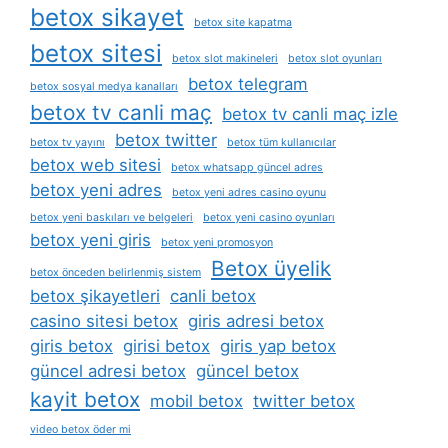
betox sikayet
betox site kapatma
betox sitesi
betox slot makineleri
betox slot oyunları
betox telegram
betox sosyal medya kanalları
betox tv canli maç
betox tv canli maç izle
betox twitter
betox tv yayını
betox tüm kullanıcılar
betox web sitesi
betox whatsapp güncel adres
betox yeni adres
betox yeni adres casino oyunu
betox yeni baskıları ve belgeleri
betox yeni casino oyunları
betox yeni giris
betox yeni promosyon
Betox üyelik
betox önceden belirlenmiş sistem
betox şikayetleri
canli betox
casino sitesi betox
giris adresi betox
giris betox
girisi betox
giris yap betox
güncel adresi betox
güncel betox
kayit betox
mobil betox
twitter betox
video betox öder mi