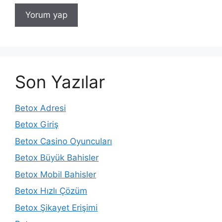
Son Yazılar
Betox Adresi
Betox Giriş
Betox Casino Oyuncuları
Betox Büyük Bahisler
Betox Mobil Bahisler
Betox Hızlı Çözüm
Betox Şikayet Erişimi