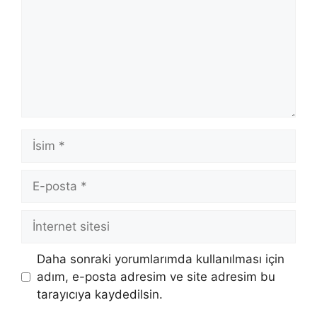
İsim
E-
posta
İnternet
sitesi
Daha sonraki yorumlarımda kullanılması için
adım, e-posta adresim ve site adresim bu
tarayıcıya kaydedilsin.