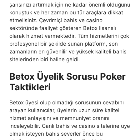
şansınızı artırmak için ne kadar önemli olduğunu
konuştuk ve her zaman bu tür araçlara dikkat
etmelisiniz. Çevrimiçi bahis ve casino
sektöründe faaliyet gösteren Betox lisanslı
olarak hizmet vermektedir. Tüm hizmetlerini çok
profesyonel bir şekilde sunan platform, son
zamanların en güvenilir ve yüksek kaliteli bahis
sitelerinden biri haline geldi.
Betox Üyelik Sorusu Poker
Taktikleri
Betox üyesi olup olmadığı sorusunun cevabını
arayan kullanıcılar, üyelerin uzun süre kaliteli
hizmet anlayışını ve memnuniyet oranını
inceleyebilir. Canlı bahis ve casino sitelerine üye
olmak isteyen bahis severler önce bu