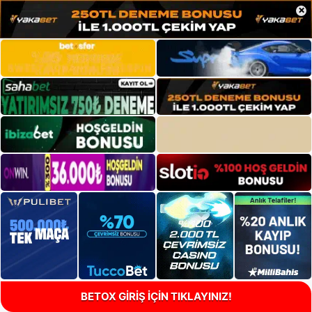
×
BETOX GİRİŞ İÇİN TIKLAYINIZ!