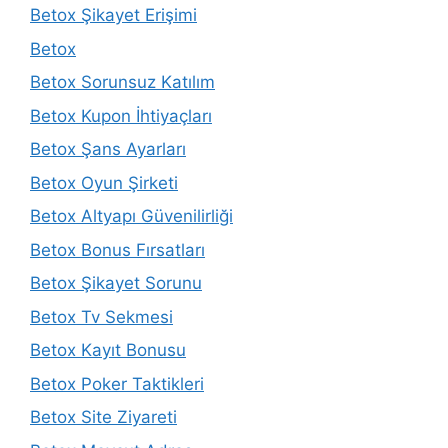
Betox Şikayet Erişimi
Betox
Betox Sorunsuz Katılım
Betox Kupon İhtiyaçları
Betox Şans Ayarları
Betox Oyun Şirketi
Betox Altyapı Güvenilirliği
Betox Bonus Fırsatları
Betox Şikayet Sorunu
Betox Tv Sekmesi
Betox Kayıt Bonusu
Betox Poker Taktikleri
Betox Site Ziyareti