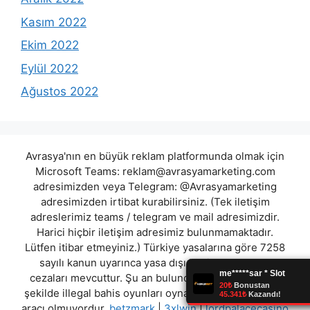
Kasım 2022
Ekim 2022
Eylül 2022
Ağustos 2022
Avrasya'nın en büyük reklam platformunda olmak için
Microsoft Teams:
reklam@avrasyamarketing.com
adresimizden veya Telegram: @Avrasyamarketing
adresimizden irtibat kurabilirsiniz. (Tek iletişim
adreslerimiz teams / telegram ve mail adresimizdir.
Harici hiçbir iletişim adresimiz bulunmamaktadır.
Lütfen itibar etmeyiniz.) Türkiye yasalarına göre 7258
sayılı kanun uyarınca yasa dışı bahis oynamanın
cezaları mevcuttur. Şu an bulunduğunuz site hiç bir
şekilde illegal bahis oyunları oynatmıyor ve oynamaya
aracı olmuyordur.
betzmark
|
3xlwin
|
lordpalacecasino