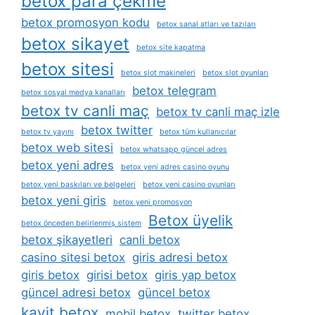
betox para çekme
betox promosyon kodu
betox sanal atları ve tazıları
betox sikayet
betox site kapatma
betox sitesi
betox slot makineleri
betox slot oyunları
betox telegram
betox sosyal medya kanalları
betox tv canli maç
betox tv canli maç izle
betox twitter
betox tv yayını
betox tüm kullanıcılar
betox web sitesi
betox whatsapp güncel adres
betox yeni adres
betox yeni adres casino oyunu
betox yeni baskıları ve belgeleri
betox yeni casino oyunları
betox yeni giris
betox yeni promosyon
Betox üyelik
betox önceden belirlenmiş sistem
betox şikayetleri
canli betox
casino sitesi betox
giris adresi betox
giris betox
girisi betox
giris yap betox
güncel adresi betox
güncel betox
kayit betox
mobil betox
twitter betox