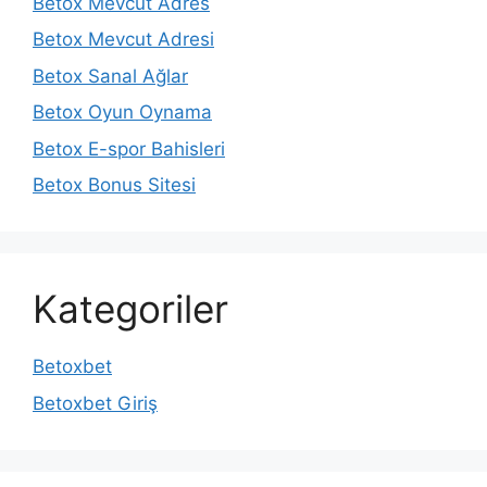
Betox Mevcut Adres
Betox Mevcut Adresi
Betox Sanal Ağlar
Betox Oyun Oynama
Betox E-spor Bahisleri
Betox Bonus Sitesi
Kategoriler
Betoxbet
Betoxbet Giriş