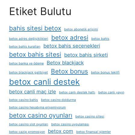
Etiket Bulutu
bahis sitesi betox
betox abonelik erişimi
betox adresi
betox adres değişiklikleri
betox bahis
betox bahis seçenekleri
betox bahis kuralları
betox bahis sitesi
betox bahis şirketi
Betox blackjack
betox banka ve ödeme
Betox bonus
betox blackjack galibiyet
betox bonus teklifi
betox canli destek
betox canli maç izle
betox canlı destek hattı
betox canlı yayın
betox casino bahis
betox casino doldurma
betox casino hesabıma erişemiyorum
betox casino oyunları
betox casino sitesi
betox casino slot oyunları
betox casino uygulaması
betox com
betox cazip promosyon
betox finansal i̇şlemler