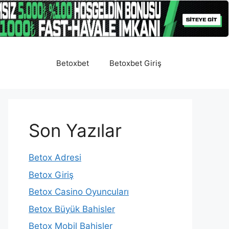
Betoxbet
Betoxbet Giriş
Son Yazılar
Betox Adresi
Betox Giriş
Betox Casino Oyuncuları
Betox Büyük Bahisler
Betox Mobil Bahisler