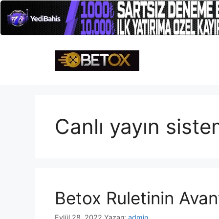
İçeriğe
atla
Canlı yayın sist
Betox Ruletinin Avant
Eylül 28, 2022
Yazarı:
admin