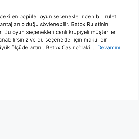
deki en popüler oyun seçeneklerinden biri rulet
tajları olduğu söylenebilir. Betox Ruletinin
. Bu oyun seçenekleri canlı krupiyeli müşteriler
nabilirsiniz ve bu seçenekler için makul bir
üyük ölçüde artırır. Betox Casino’daki …
Devamını