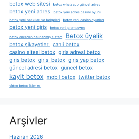
betox web sitesi
betox whatsapp güncel adres
betox yeni adres
betox yeni adres casino oyunu
betox yeni baskıları ve belgeleri
betox yeni casino oyunları
betox yeni giris
betox yeni promosyon
Betox üyelik
betox önceden belirlenmiş sistem
betox şikayetleri
canli betox
casino sitesi betox
giris adresi betox
giris betox
girisi betox
giris yap betox
güncel adresi betox
güncel betox
kayit betox
mobil betox
twitter betox
video betox öder mi
Arşivler
Haziran 2026