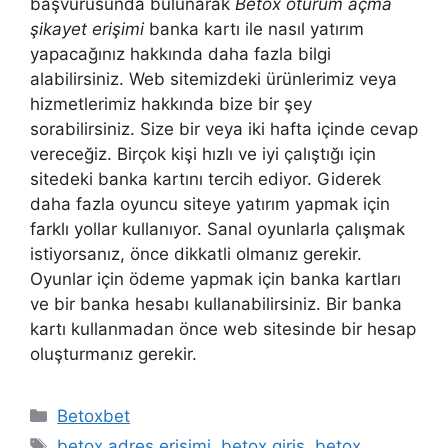
başvurusunda bulunarak
Betox oturum açma
şikayet erişimi
banka kartı ile nasıl yatırım
yapacağınız hakkında daha fazla bilgi
alabilirsiniz. Web sitemizdeki ürünlerimiz veya
hizmetlerimiz hakkında bize bir şey
sorabilirsiniz. Size bir veya iki hafta içinde cevap
vereceğiz. Birçok kişi hızlı ve iyi çalıştığı için
sitedeki banka kartını tercih ediyor. Giderek
daha fazla oyuncu siteye yatırım yapmak için
farklı yollar kullanıyor. Sanal oyunlarla çalışmak
istiyorsanız, önce dikkatli olmanız gerekir.
Oyunlar için ödeme yapmak için banka kartları
ve bir banka hesabı kullanabilirsiniz. Bir banka
kartı kullanmadan önce web sitesinde bir hesap
oluşturmanız gerekir.
Kategoriler
Betoxbet
Etiketler
betox adres erişimi
,
betox giris
,
betox