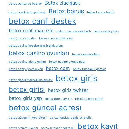
Betox blackjack
betox banka ve ödeme
Betox bonus
betox blackjack galibiyet
betox bonus teklifi
betox canli destek
betox canli maç izle
betox canlı destek hattı
betox canlı yayın
betox casino bahis
betox casino doldurma
betox casino hesabıma erişemiyorum
betox casino oyunları
betox casino sitesi
betox casino slot oyunları
betox casino uygulaması
betox com
betox cazip promosyon
betox finansal i̇şlemler
betox giris
betox genel merkezinin adresi
betox girisi
betox giris twitter
betox giris yap
betox giriş sayfası
betox güncel adres
betox güncel adresi
betox güvenilir web sitesi
betox hentbol bahis stratejisi
betox kayıt
betox hizmet lisansı
betox i̇şlemler sekmesi