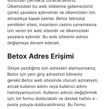
sorundan çıkmakta zorlanacaksınız.
Ülkemizdeki bu web sitelerine gidemezsiniz
çünkü yasalara aykırıdırlar ve ülkemizden izin
almadıkça kapalı kalırlar.
Betox teknoloji
yenilikleri
sitesi, insanların casino oynamasına
izin veren bir web sitesidir ve ülkemizdeki
yasalara aykırıdır. Bu web sitesinin adresi
değişmeye devam edecek.
Betox Adres Erişimi
Siteye yazdığınız son adresten alamıyorsanız,
Betox için yeni giriş adresinizi bilmeniz
gerekir.Betox web sitesinde oturum açmalıyım,
ancak kullanıcı adımı veya kullanıcı adımı
hatırlayamıyorum. Kullanıcı adınızı değiştirmek
için, bir formu doldurabilir ve destek hattını e -
posta yoluyla doldurabilirsiniz. Bu formu