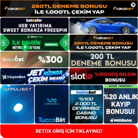
×
BETOX GİRİŞ İÇİN TIKLAYINIZ!