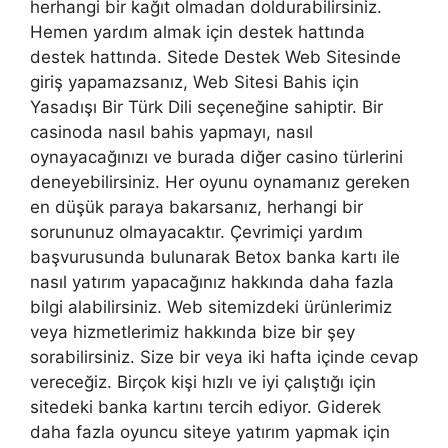
herhangi bir kağıt olmadan doldurabilirsiniz.
Hemen yardım almak için destek hattında
destek hattında. Sitede Destek Web Sitesinde
giriş yapamazsanız, Web Sitesi Bahis için
Yasadışı Bir Türk Dili seçeneğine sahiptir. Bir
casinoda nasıl bahis yapmayı, nasıl
oynayacağınızı ve burada diğer casino türlerini
deneyebilirsiniz. Her oyunu oynamanız gereken
en düşük paraya bakarsanız, herhangi bir
sorununuz olmayacaktır. Çevrimiçi yardım
başvurusunda bulunarak Betox banka kartı ile
nasıl yatırım yapacağınız hakkında daha fazla
bilgi alabilirsiniz. Web sitemizdeki ürünlerimiz
veya hizmetlerimiz hakkında bize bir şey
sorabilirsiniz. Size bir veya iki hafta içinde cevap
vereceğiz. Birçok kişi hızlı ve iyi çalıştığı için
sitedeki banka kartını tercih ediyor. Giderek
daha fazla oyuncu siteye yatırım yapmak için