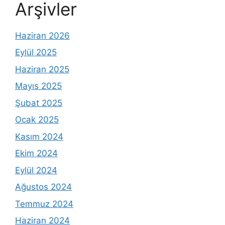
Arşivler
Haziran 2026
Eylül 2025
Haziran 2025
Mayıs 2025
Şubat 2025
Ocak 2025
Kasım 2024
Ekim 2024
Eylül 2024
Ağustos 2024
Temmuz 2024
Haziran 2024