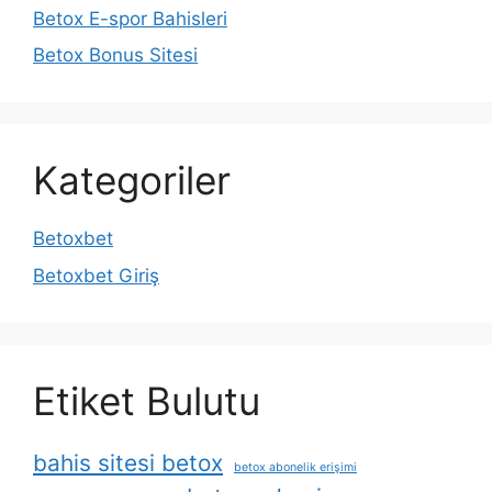
Betox E-spor Bahisleri
Betox Bonus Sitesi
Kategoriler
Betoxbet
Betoxbet Giriş
Etiket Bulutu
bahis sitesi betox
betox abonelik erişimi