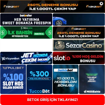
×
BETOX GİRİŞ İÇİN TIKLAYINIZ!