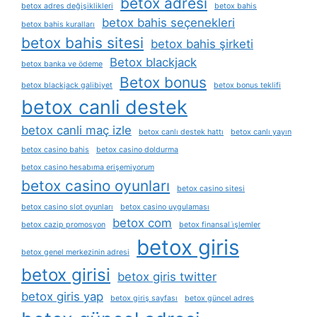
betox adresi
betox adres değişiklikleri
betox bahis
betox bahis seçenekleri
betox bahis kuralları
betox bahis sitesi
betox bahis şirketi
Betox blackjack
betox banka ve ödeme
Betox bonus
betox blackjack galibiyet
betox bonus teklifi
betox canli destek
betox canli maç izle
betox canlı destek hattı
betox canlı yayın
betox casino bahis
betox casino doldurma
betox casino hesabıma erişemiyorum
betox casino oyunları
betox casino sitesi
betox casino slot oyunları
betox casino uygulaması
betox com
betox cazip promosyon
betox finansal i̇şlemler
betox giris
betox genel merkezinin adresi
betox girisi
betox giris twitter
betox giris yap
betox giriş sayfası
betox güncel adres