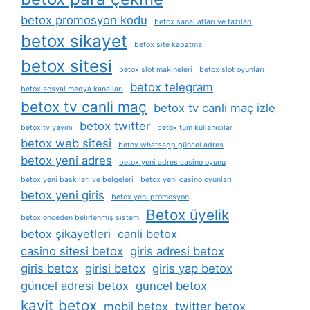
betox promosyon kodu
betox sanal atları ve tazıları
betox sikayet
betox site kapatma
betox sitesi
betox slot makineleri
betox slot oyunları
betox telegram
betox sosyal medya kanalları
betox tv canli maç
betox tv canli maç izle
betox twitter
betox tv yayını
betox tüm kullanıcılar
betox web sitesi
betox whatsapp güncel adres
betox yeni adres
betox yeni adres casino oyunu
betox yeni baskıları ve belgeleri
betox yeni casino oyunları
betox yeni giris
betox yeni promosyon
Betox üyelik
betox önceden belirlenmiş sistem
betox şikayetleri
canli betox
casino sitesi betox
giris adresi betox
giris betox
girisi betox
giris yap betox
güncel adresi betox
güncel betox
kayit betox
mobil betox
twitter betox