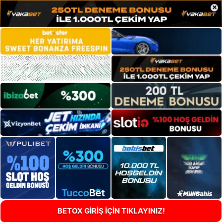
×
BETOX GİRİŞ İÇİN TIKLAYINIZ!