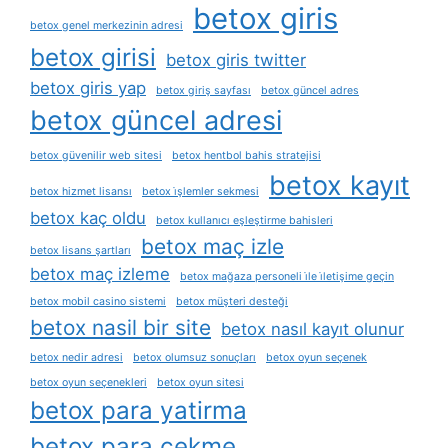
betox giris
betox genel merkezinin adresi
betox girisi
betox giris twitter
betox giris yap
betox giriş sayfası
betox güncel adres
betox güncel adresi
betox güvenilir web sitesi
betox hentbol bahis stratejisi
betox kayıt
betox hizmet lisansı
betox i̇şlemler sekmesi
betox kaç oldu
betox kullanıcı eşleştirme bahisleri
betox maç izle
betox lisans şartları
betox maç izleme
betox mağaza personeli i̇le i̇letişime geçin
betox mobil casino sistemi
betox müşteri desteği
betox nasil bir site
betox nasıl kayıt olunur
betox nedir adresi
betox olumsuz sonuçları
betox oyun seçenek
betox oyun seçenekleri
betox oyun sitesi
betox para yatirma
betox para çekme