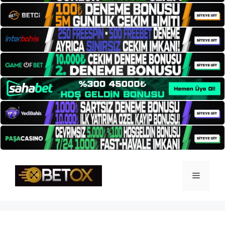
İçeriğe
atla
Menü