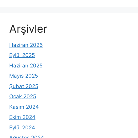
Arşivler
Haziran 2026
Eylül 2025
Haziran 2025
Mayıs 2025
Şubat 2025
Ocak 2025
Kasım 2024
Ekim 2024
Eylül 2024
Ağustos 2024