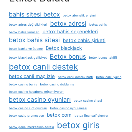
bahis sitesi betox
betox abonelik erişimi
betox adresi
betox adres değişiklikleri
betox bahis
betox bahis seçenekleri
betox bahis kuralları
betox bahis sitesi
betox bahis şirketi
Betox blackjack
betox banka ve ödeme
Betox bonus
betox blackjack galibiyet
betox bonus teklifi
betox canli destek
betox canli maç izle
betox canlı destek hattı
betox canlı yayın
betox casino bahis
betox casino doldurma
betox casino hesabıma erişemiyorum
betox casino oyunları
betox casino sitesi
betox casino slot oyunları
betox casino uygulaması
betox com
betox cazip promosyon
betox finansal i̇şlemler
betox giris
betox genel merkezinin adresi