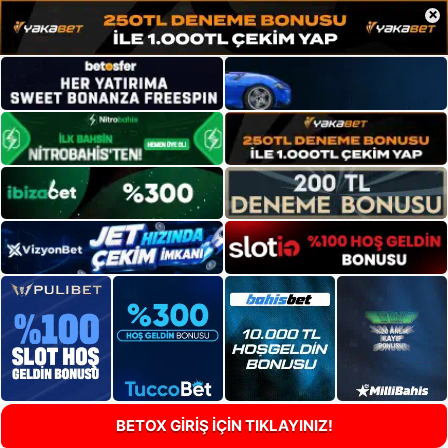
×
BETOX GİRİŞ İÇİN TIKLAYINIZ!