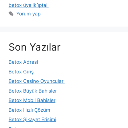
betox üyelik i̇ptali
Yorum yap
Son Yazılar
Betox Adresi
Betox Giriş
Betox Casino Oyuncuları
Betox Büyük Bahisler
Betox Mobil Bahisler
Betox Hızlı Çözüm
Betox Şikayet Erişimi