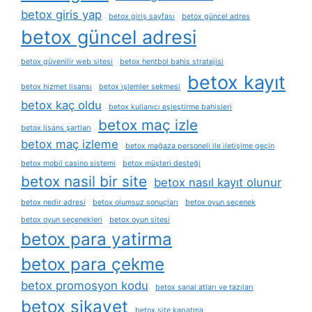
betox giris yap
betox giriş sayfası
betox güncel adres
betox güncel adresi
betox güvenilir web sitesi
betox hentbol bahis stratejisi
betox kayıt
betox hizmet lisansı
betox i̇şlemler sekmesi
betox kaç oldu
betox kullanıcı eşleştirme bahisleri
betox maç izle
betox lisans şartları
betox maç izleme
betox mağaza personeli i̇le i̇letişime geçin
betox mobil casino sistemi
betox müşteri desteği
betox nasil bir site
betox nasıl kayıt olunur
betox nedir adresi
betox olumsuz sonuçları
betox oyun seçenek
betox oyun seçenekleri
betox oyun sitesi
betox para yatirma
betox para çekme
betox promosyon kodu
betox sanal atları ve tazıları
betox sikayet
betox site kapatma