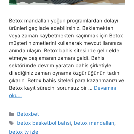
Betox mandalları yoğun programlardan dolayı
ürünleri geç iade edebilirsiniz. Beklemekten
veya zaman kaybetmekten kaçınmak için Betox
müşteri hizmetlerini kullanarak mevcut ilanınıza
anında ulaşın. Betox bahis sitesinde gelir elde
etmeye başlamanın zamanı geldi. Bahis
sektöründe devrim yaratan bahis şirketiyle
dilediğiniz zaman oynama özgürlüğünün tadını
çıkarın. Betox bahis siteleri para kazanmanızı ve
Betox kayıt sürecini sorunsuz bir …
Devamını
oku…
Kategoriler
Betoxbet
Etiketler
betox basketbol bahsi
,
betox mandalları
,
betox tv izle