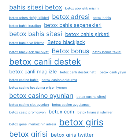
bahis sitesi betox
betox abonelik erişimi
betox adresi
betox adres değişiklikleri
betox bahis
betox bahis seçenekleri
betox bahis kuralları
betox bahis sitesi
betox bahis şirketi
Betox blackjack
betox banka ve ödeme
Betox bonus
betox blackjack galibiyet
betox bonus teklifi
betox canli destek
betox canli maç izle
betox canlı destek hattı
betox canlı yayın
betox casino bahis
betox casino doldurma
betox casino hesabıma erişemiyorum
betox casino oyunları
betox casino sitesi
betox casino slot oyunları
betox casino uygulaması
betox com
betox cazip promosyon
betox finansal i̇şlemler
betox giris
betox genel merkezinin adresi
betox girisi
betox giris twitter