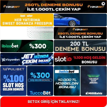
×
BETOX GİRİŞ İÇİN TIKLAYINIZ!