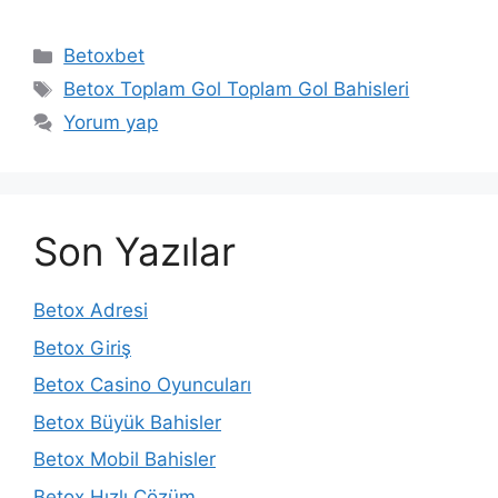
Kategoriler
Betoxbet
Etiketler
Betox Toplam Gol Toplam Gol Bahisleri
Yorum yap
Son Yazılar
Betox Adresi
Betox Giriş
Betox Casino Oyuncuları
Betox Büyük Bahisler
Betox Mobil Bahisler
Betox Hızlı Çözüm