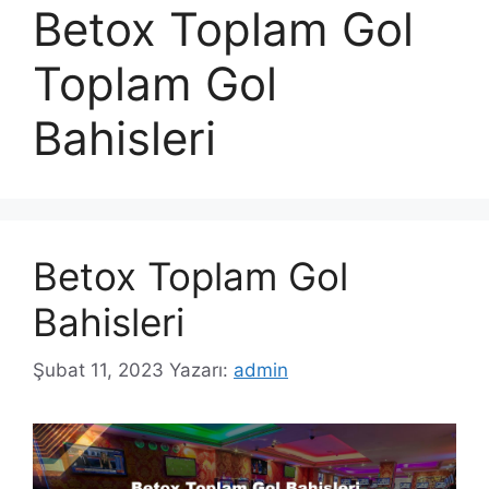
Betox Toplam Gol
Toplam Gol
Bahisleri
Betox Toplam Gol
Bahisleri
Şubat 11, 2023
Yazarı:
admin