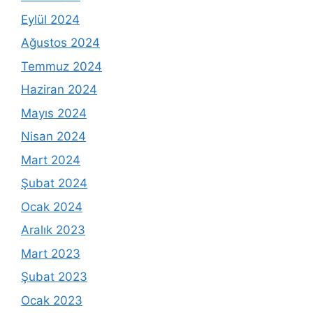
Eylül 2024
Ağustos 2024
Temmuz 2024
Haziran 2024
Mayıs 2024
Nisan 2024
Mart 2024
Şubat 2024
Ocak 2024
Aralık 2023
Mart 2023
Şubat 2023
Ocak 2023