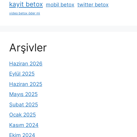
kayit betox
mobil betox
twitter betox
video betox öder mi
Arşivler
Haziran 2026
Eylül 2025
Haziran 2025
Mayıs 2025
Şubat 2025
Ocak 2025
Kasım 2024
Ekim 2024