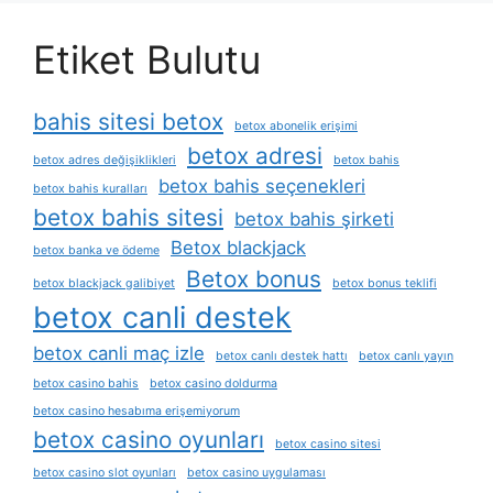
Etiket Bulutu
bahis sitesi betox
betox abonelik erişimi
betox adresi
betox adres değişiklikleri
betox bahis
betox bahis seçenekleri
betox bahis kuralları
betox bahis sitesi
betox bahis şirketi
Betox blackjack
betox banka ve ödeme
Betox bonus
betox blackjack galibiyet
betox bonus teklifi
betox canli destek
betox canli maç izle
betox canlı destek hattı
betox canlı yayın
betox casino bahis
betox casino doldurma
betox casino hesabıma erişemiyorum
betox casino oyunları
betox casino sitesi
betox casino slot oyunları
betox casino uygulaması