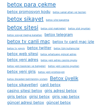
betox para çekme
betox promosyon kodu
betox sanal atları ve tazıları
betox sikayet
betox site kapatma
betox sitesi
betox slot makineleri
betox slot oyunları
betox telegram
betox sosyal medya kanalları
betox tv canli maç
betox tv canli maç izle
betox twitter
betox tv yayını
betox tüm kullanıcılar
betox web sitesi
betox whatsapp güncel adres
betox yeni adres
betox yeni adres casino oyunu
betox yeni baskıları ve belgeleri
betox yeni casino oyunları
betox yeni giris
betox yeni promosyon
Betox üyelik
betox önceden belirlenmiş sistem
betox şikayetleri
canli betox
casino sitesi betox
giris adresi betox
giris betox
girisi betox
giris yap betox
güncel adresi betox
güncel betox