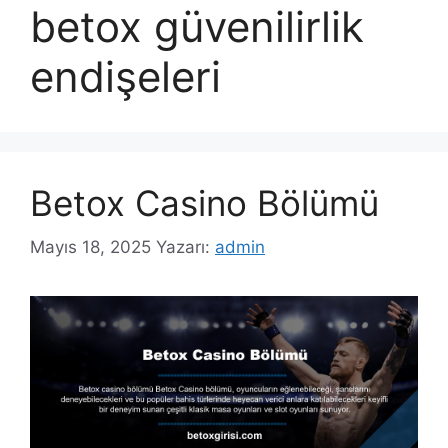
betox güvenilirlik
endişeleri
Betox Casino Bölümü
Mayıs 18, 2025
Yazarı:
admin