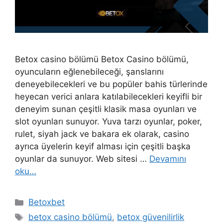
Betox casino bölümü Betox Casino bölümü,
oyuncuların eğlenebileceği, şanslarını
deneyebilecekleri ve bu popüler bahis türlerinde
heyecan verici anlara katılabilecekleri keyifli bir
deneyim sunan çeşitli klasik masa oyunları ve
slot oyunları sunuyor. Yuva tarzı oyunlar, poker,
rulet, siyah jack ve bakara ek olarak, casino
ayrıca üyelerin keyif alması için çeşitli başka
oyunlar da sunuyor. Web sitesi …
Devamını
oku…
Kategoriler
Betoxbet
Etiketler
betox casino bölümü
,
betox güvenilirlik