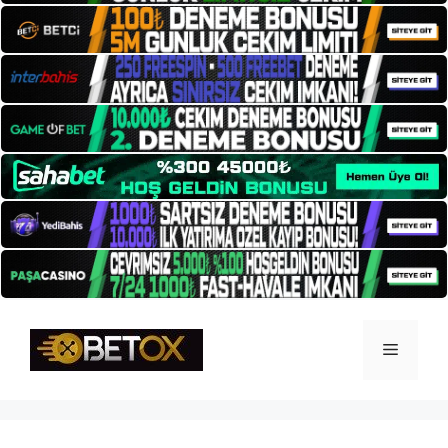
İçeriğe
atla
Menü