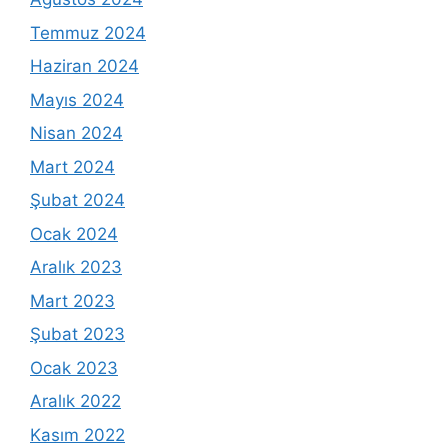
Temmuz 2024
Haziran 2024
Mayıs 2024
Nisan 2024
Mart 2024
Şubat 2024
Ocak 2024
Aralık 2023
Mart 2023
Şubat 2023
Ocak 2023
Aralık 2022
Kasım 2022