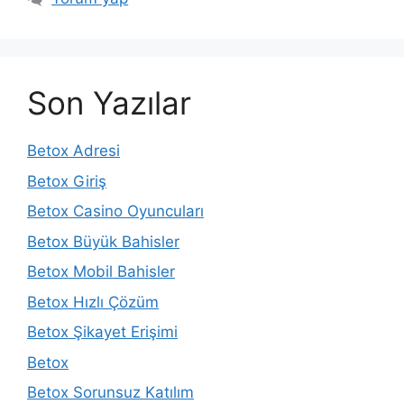
Son Yazılar
Betox Adresi
Betox Giriş
Betox Casino Oyuncuları
Betox Büyük Bahisler
Betox Mobil Bahisler
Betox Hızlı Çözüm
Betox Şikayet Erişimi
Betox
Betox Sorunsuz Katılım