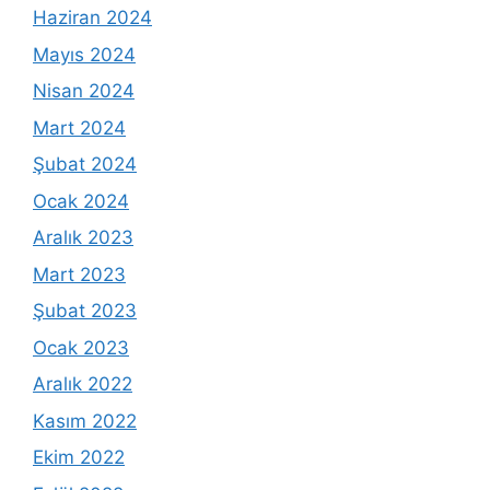
Haziran 2024
Mayıs 2024
Nisan 2024
Mart 2024
Şubat 2024
Ocak 2024
Aralık 2023
Mart 2023
Şubat 2023
Ocak 2023
Aralık 2022
Kasım 2022
Ekim 2022