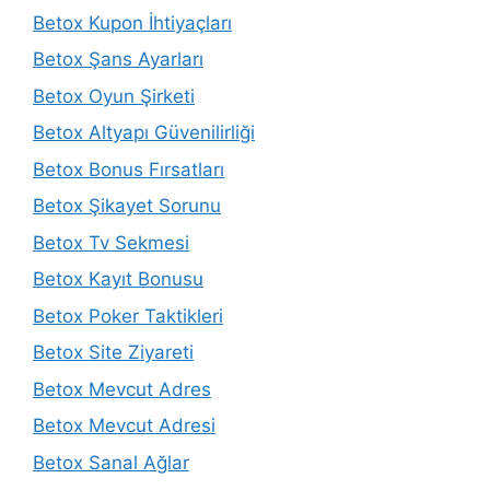
Betox Kupon İhtiyaçları
Betox Şans Ayarları
Betox Oyun Şirketi
Betox Altyapı Güvenilirliği
Betox Bonus Fırsatları
Betox Şikayet Sorunu
Betox Tv Sekmesi
Betox Kayıt Bonusu
Betox Poker Taktikleri
Betox Site Ziyareti
Betox Mevcut Adres
Betox Mevcut Adresi
Betox Sanal Ağlar