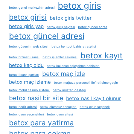
betox giris
betox genel merkezinin adresi
betox girisi
betox giris twitter
betox giris yap
betox giriş sayfası
betox güncel adres
betox güncel adresi
betox güvenilir web sitesi
betox hentbol bahis stratejisi
betox kayıt
betox hizmet lisansı
betox i̇şlemler sekmesi
betox kaç oldu
betox kullanıcı eşleştirme bahisleri
betox maç izle
betox lisans şartları
betox maç izleme
betox mağaza personeli i̇le i̇letişime geçin
betox mobil casino sistemi
betox müşteri desteği
betox nasil bir site
betox nasıl kayıt olunur
betox nedir adresi
betox olumsuz sonuçları
betox oyun seçenek
betox oyun seçenekleri
betox oyun sitesi
betox para yatirma
betox para çekme