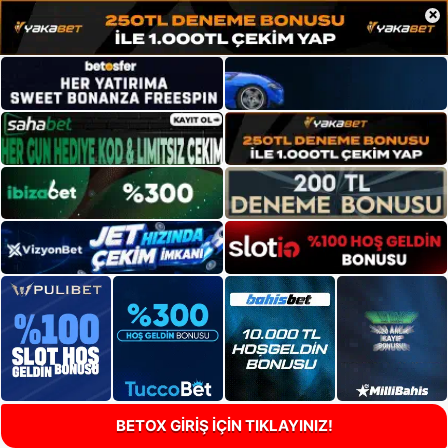
×
BETOX GİRİŞ İÇİN TIKLAYINIZ!