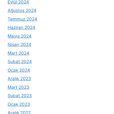
Eylül 2024
Ağustos 2024
Temmuz 2024
Haziran 2024
Mayıs 2024
Nisan 2024
Mart 2024
Şubat 2024
Ocak 2024
Aralık 2023
Mart 2023
Şubat 2023
Ocak 2023
Aralık 2022