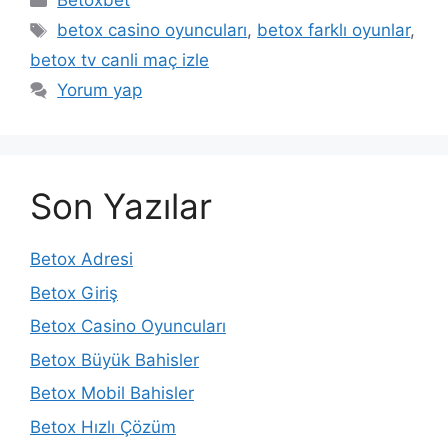
Betoxbet
Etiketler
betox casino oyuncuları
,
betox farklı oyunlar
,
betox tv canli maç izle
Yorum yap
Son Yazılar
Betox Adresi
Betox Giriş
Betox Casino Oyuncuları
Betox Büyük Bahisler
Betox Mobil Bahisler
Betox Hızlı Çözüm