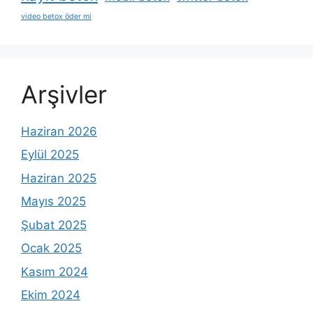
video betox öder mi
Arşivler
Haziran 2026
Eylül 2025
Haziran 2025
Mayıs 2025
Şubat 2025
Ocak 2025
Kasım 2024
Ekim 2024