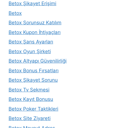
Betox Şikayet Erişimi
Betox
Betox Sorunsuz Katılım
Betox Kupon İhtiyaçları
Betox Şans Ayarları
Betox Oyun Şirketi
Betox Altyapı Güvenilirliği
Betox Bonus Fırsatları
Betox Şikayet Sorunu
Betox Tv Sekmesi
Betox Kayıt Bonusu
Betox Poker Taktikleri
Betox Site Ziyareti
Betox Mevcut Adres