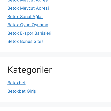
Betox Mevcut Adresi
Betox Sanal Ağlar
Betox Oyun Oynama
Betox E-spor Bahisleri
Betox Bonus Sitesi
Kategoriler
Betoxbet
Betoxbet Giriş