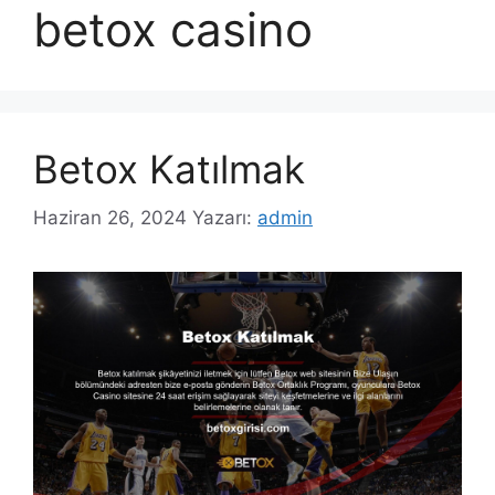
betox casino
Betox Katılmak
Haziran 26, 2024
Yazarı:
admin