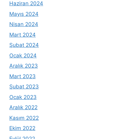
Haziran 2024
Mayıs 2024
Nisan 2024
Mart 2024
Şubat 2024
Ocak 2024
Aralık 2023
Mart 2023
Şubat 2023
Ocak 2023
Aralık 2022
Kasım 2022
Ekim 2022
Eylül 2022