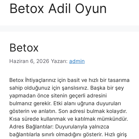
Betox Adil Oyun
Betox
Haziran 6, 2026
Yazarı:
admin
Betox İhtiyaçlarınız için basit ve hızlı bir tasarıma
sahip olduğunuz için şanslısınız. Başka bir şey
yapmadan önce sitenin geçerli adresini
bulmanız gerekir. Etki alanı uğruna duyuruları
gösterin ve anlatın. Son adresi bulmak kolaydır.
Kısa sürede kullanmak ve katılmak mümkündür.
Adres Bağlantılar: Duyurularıyla yalnızca
bağlantılarla sınırlı olmadığını gösterir. Hızlı giriş