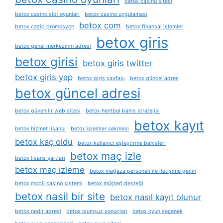
betox casino sitesi
betox casino slot oyunları
betox casino uygulaması
betox com
betox cazip promosyon
betox finansal i̇şlemler
betox giris
betox genel merkezinin adresi
betox girisi
betox giris twitter
betox giris yap
betox giriş sayfası
betox güncel adres
betox güncel adresi
betox güvenilir web sitesi
betox hentbol bahis stratejisi
betox kayıt
betox hizmet lisansı
betox i̇şlemler sekmesi
betox kaç oldu
betox kullanıcı eşleştirme bahisleri
betox maç izle
betox lisans şartları
betox maç izleme
betox mağaza personeli i̇le i̇letişime geçin
betox mobil casino sistemi
betox müşteri desteği
betox nasil bir site
betox nasıl kayıt olunur
betox nedir adresi
betox olumsuz sonuçları
betox oyun seçenek