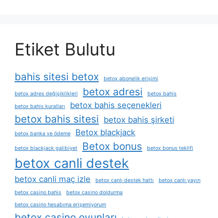
Etiket Bulutu
bahis sitesi betox
betox abonelik erişimi
betox adresi
betox adres değişiklikleri
betox bahis
betox bahis seçenekleri
betox bahis kuralları
betox bahis sitesi
betox bahis şirketi
Betox blackjack
betox banka ve ödeme
Betox bonus
betox blackjack galibiyet
betox bonus teklifi
betox canli destek
betox canli maç izle
betox canlı destek hattı
betox canlı yayın
betox casino bahis
betox casino doldurma
betox casino hesabıma erişemiyorum
betox casino oyunları