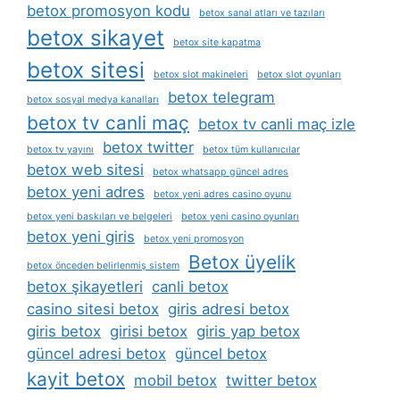
betox promosyon kodu
betox sanal atları ve tazıları
betox sikayet
betox site kapatma
betox sitesi
betox slot makineleri
betox slot oyunları
betox telegram
betox sosyal medya kanalları
betox tv canli maç
betox tv canli maç izle
betox twitter
betox tv yayını
betox tüm kullanıcılar
betox web sitesi
betox whatsapp güncel adres
betox yeni adres
betox yeni adres casino oyunu
betox yeni baskıları ve belgeleri
betox yeni casino oyunları
betox yeni giris
betox yeni promosyon
Betox üyelik
betox önceden belirlenmiş sistem
betox şikayetleri
canli betox
casino sitesi betox
giris adresi betox
giris betox
girisi betox
giris yap betox
güncel adresi betox
güncel betox
kayit betox
mobil betox
twitter betox