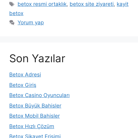
Etiketler
betox resmi ortaklık
,
betox site ziyareti
,
kayit
betox
Yorum yap
Son Yazılar
Betox Adresi
Betox Giriş
Betox Casino Oyuncuları
Betox Büyük Bahisler
Betox Mobil Bahisler
Betox Hızlı Çözüm
Betox Şikayet Erişimi