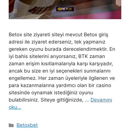
Betox site ziyareti siteyi mevcut Betox giriş
adresi ile ziyaret ederseniz, tek yapmanız
gereken oyunu burada derecelendirmektir. En
iyi bahis sitelerini arıyorsanız, BTK zaman
zaman erişim kısıtlamalarıyla karşı karşıyadır,
ancak bu size en iyi seçenekleri sunmalarını
engellemez. Her zaman üyeleriyle ilgilenen ve
para kazanmalarına yardımcı olan bir casino
sitesinde oynamak istediğiniz oyunu
bulabilirsiniz. Siteye gittiğinizde, …
Devamını
oku…
Kategoriler
Betoxbet