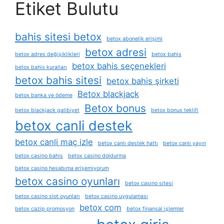
Etiket Bulutu
bahis sitesi betox
betox abonelik erişimi
betox adresi
betox adres değişiklikleri
betox bahis
betox bahis seçenekleri
betox bahis kuralları
betox bahis sitesi
betox bahis şirketi
Betox blackjack
betox banka ve ödeme
Betox bonus
betox blackjack galibiyet
betox bonus teklifi
betox canli destek
betox canli maç izle
betox canlı destek hattı
betox canlı yayın
betox casino bahis
betox casino doldurma
betox casino hesabıma erişemiyorum
betox casino oyunları
betox casino sitesi
betox casino slot oyunları
betox casino uygulaması
betox com
betox cazip promosyon
betox finansal i̇şlemler