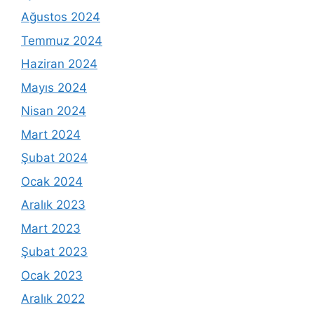
Ağustos 2024
Temmuz 2024
Haziran 2024
Mayıs 2024
Nisan 2024
Mart 2024
Şubat 2024
Ocak 2024
Aralık 2023
Mart 2023
Şubat 2023
Ocak 2023
Aralık 2022