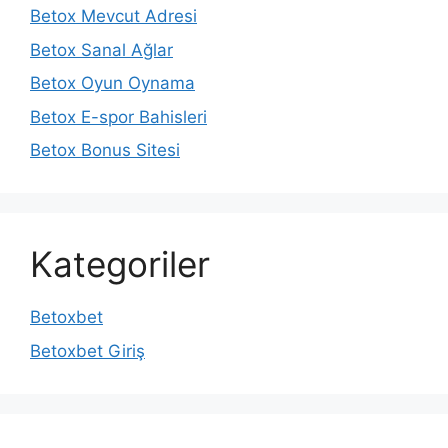
Betox Mevcut Adresi
Betox Sanal Ağlar
Betox Oyun Oynama
Betox E-spor Bahisleri
Betox Bonus Sitesi
Kategoriler
Betoxbet
Betoxbet Giriş