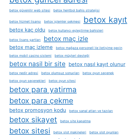
betox güvenilir web sitesi
betox hentbol bahis stratejisi
betox kayıt
betox hizmet lisansı
betox i̇şlemler sekmesi
betox kaç oldu
betox kullanıcı eşleştirme bahisleri
betox maç izle
betox lisans şartları
betox maç izleme
betox mağaza personeli i̇le i̇letişime geçin
betox mobil casino sistemi
betox müşteri desteği
betox nasil bir site
betox nasıl kayıt olunur
betox nedir adresi
betox olumsuz sonuçları
betox oyun seçenek
betox oyun seçenekleri
betox oyun sitesi
betox para yatirma
betox para çekme
betox promosyon kodu
betox sanal atları ve tazıları
betox sikayet
betox site kapatma
betox sitesi
betox slot makineleri
betox slot oyunları