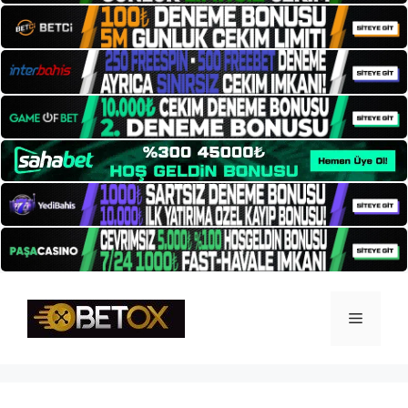
İçeriğe
atla
Menü