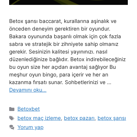
Betox şansı baccarat, kurallarına aşinalık ve
önceden deneyim gerektiren bir oyundur.
Bakara oyununda başarılı olmak için çok fazla
sabra ve stratejik bir zihniyete sahip olmanız
gerekir. Sesinizin kalitesi yayınınızı. nasıl
düzenlediğinize bağlıdır. Betox indirebileceğiniz
bu oyun size her açıdan avantaj sağlıyor Bu
meşhur oyun bingo, para içerir ve her an
kazanma fırsatı sunar. Sohbetlerinizi ve …
Devamını oku…
Kategoriler
Betoxbet
Etiketler
betox maç izleme
,
betox pazarı
,
betox şansı
Yorum yap