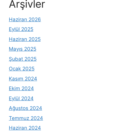
Arşivler
Haziran 2026
Eylül 2025
Haziran 2025
Mayıs 2025
Şubat 2025
Ocak 2025
Kasım 2024
Ekim 2024
Eylül 2024
Ağustos 2024
Temmuz 2024
Haziran 2024