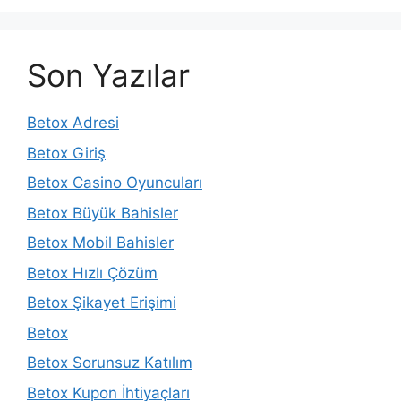
Son Yazılar
Betox Adresi
Betox Giriş
Betox Casino Oyuncuları
Betox Büyük Bahisler
Betox Mobil Bahisler
Betox Hızlı Çözüm
Betox Şikayet Erişimi
Betox
Betox Sorunsuz Katılım
Betox Kupon İhtiyaçları