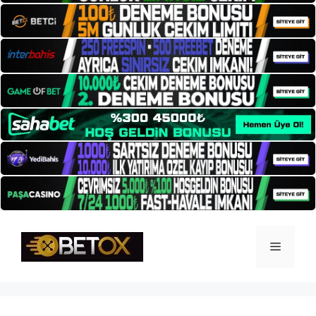
İçeriğe
atla
Menü