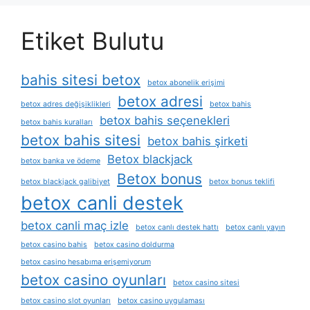
Etiket Bulutu
bahis sitesi betox
betox abonelik erişimi
betox adresi
betox adres değişiklikleri
betox bahis
betox bahis seçenekleri
betox bahis kuralları
betox bahis sitesi
betox bahis şirketi
Betox blackjack
betox banka ve ödeme
Betox bonus
betox blackjack galibiyet
betox bonus teklifi
betox canli destek
betox canli maç izle
betox canlı destek hattı
betox canlı yayın
betox casino bahis
betox casino doldurma
betox casino hesabıma erişemiyorum
betox casino oyunları
betox casino sitesi
betox casino slot oyunları
betox casino uygulaması