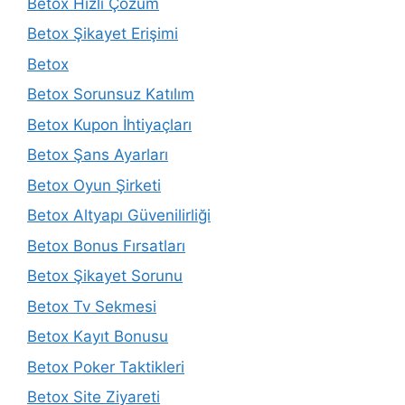
Betox Hızlı Çözüm
Betox Şikayet Erişimi
Betox
Betox Sorunsuz Katılım
Betox Kupon İhtiyaçları
Betox Şans Ayarları
Betox Oyun Şirketi
Betox Altyapı Güvenilirliği
Betox Bonus Fırsatları
Betox Şikayet Sorunu
Betox Tv Sekmesi
Betox Kayıt Bonusu
Betox Poker Taktikleri
Betox Site Ziyareti