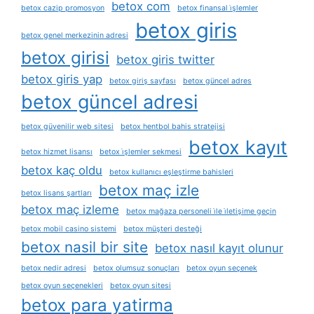
betox com
betox cazip promosyon
betox finansal i̇şlemler
betox giris
betox genel merkezinin adresi
betox girisi
betox giris twitter
betox giris yap
betox giriş sayfası
betox güncel adres
betox güncel adresi
betox güvenilir web sitesi
betox hentbol bahis stratejisi
betox kayıt
betox hizmet lisansı
betox i̇şlemler sekmesi
betox kaç oldu
betox kullanıcı eşleştirme bahisleri
betox maç izle
betox lisans şartları
betox maç izleme
betox mağaza personeli i̇le i̇letişime geçin
betox mobil casino sistemi
betox müşteri desteği
betox nasil bir site
betox nasıl kayıt olunur
betox nedir adresi
betox olumsuz sonuçları
betox oyun seçenek
betox oyun seçenekleri
betox oyun sitesi
betox para yatirma