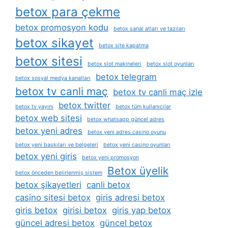
betox para çekme
betox promosyon kodu
betox sanal atları ve tazıları
betox sikayet
betox site kapatma
betox sitesi
betox slot makineleri
betox slot oyunları
betox telegram
betox sosyal medya kanalları
betox tv canli maç
betox tv canli maç izle
betox twitter
betox tv yayını
betox tüm kullanıcılar
betox web sitesi
betox whatsapp güncel adres
betox yeni adres
betox yeni adres casino oyunu
betox yeni baskıları ve belgeleri
betox yeni casino oyunları
betox yeni giris
betox yeni promosyon
Betox üyelik
betox önceden belirlenmiş sistem
betox şikayetleri
canli betox
casino sitesi betox
giris adresi betox
giris betox
girisi betox
giris yap betox
güncel adresi betox
güncel betox