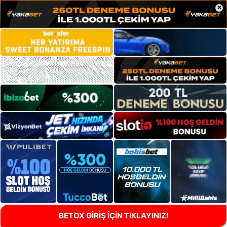
×
BETOX GİRİŞ İÇİN TIKLAYINIZ!