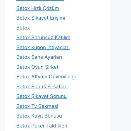
Betox Hızlı Çözüm
Betox Şikayet Erişimi
Betox
Betox Sorunsuz Katılım
Betox Kupon İhtiyaçları
Betox Şans Ayarları
Betox Oyun Şirketi
Betox Altyapı Güvenilirliği
Betox Bonus Fırsatları
Betox Şikayet Sorunu
Betox Tv Sekmesi
Betox Kayıt Bonusu
Betox Poker Taktikleri