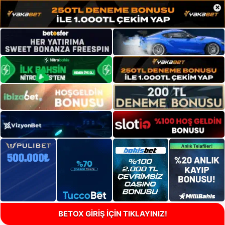
×
BETOX GİRİŞ İÇİN TIKLAYINIZ!