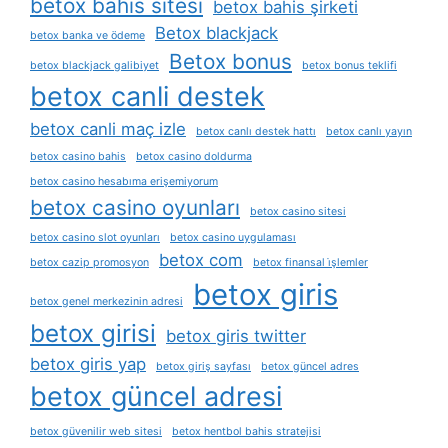
betox bahis sitesi
betox bahis şirketi
Betox blackjack
betox banka ve ödeme
Betox bonus
betox blackjack galibiyet
betox bonus teklifi
betox canli destek
betox canli maç izle
betox canlı destek hattı
betox canlı yayın
betox casino bahis
betox casino doldurma
betox casino hesabıma erişemiyorum
betox casino oyunları
betox casino sitesi
betox casino slot oyunları
betox casino uygulaması
betox com
betox cazip promosyon
betox finansal i̇şlemler
betox giris
betox genel merkezinin adresi
betox girisi
betox giris twitter
betox giris yap
betox giriş sayfası
betox güncel adres
betox güncel adresi
betox güvenilir web sitesi
betox hentbol bahis stratejisi