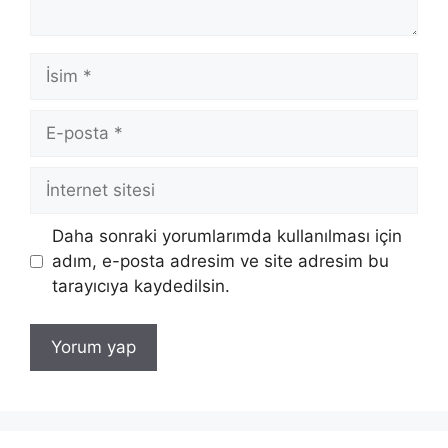
İsim
E-
posta
İnternet
sitesi
Daha sonraki yorumlarımda kullanılması için
adım, e-posta adresim ve site adresim bu
tarayıcıya kaydedilsin.