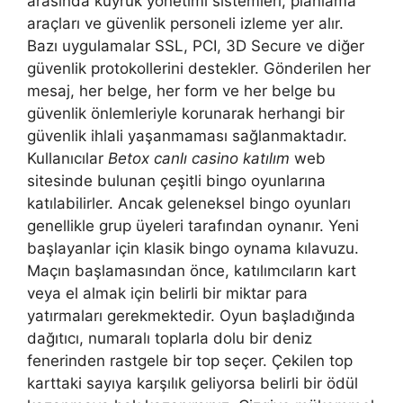
arasında kuyruk yönetimi sistemleri, planlama
araçları ve güvenlik personeli izleme yer alır.
Bazı uygulamalar SSL, PCI, 3D Secure ve diğer
güvenlik protokollerini destekler. Gönderilen her
mesaj, her belge, her form ve her belge bu
güvenlik önlemleriyle korunarak herhangi bir
güvenlik ihlali yaşanmaması sağlanmaktadır.
Kullanıcılar
Betox canlı casino katılım
web
sitesinde bulunan çeşitli bingo oyunlarına
katılabilirler. Ancak geleneksel bingo oyunları
genellikle grup üyeleri tarafından oynanır. Yeni
başlayanlar için klasik bingo oynama kılavuzu.
Maçın başlamasından önce, katılımcıların kart
veya el almak için belirli bir miktar para
yatırmaları gerekmektedir. Oyun başladığında
dağıtıcı, numaralı toplarla dolu bir deniz
fenerinden rastgele bir top seçer. Çekilen top
karttaki sayıya karşılık geliyorsa belirli bir ödül