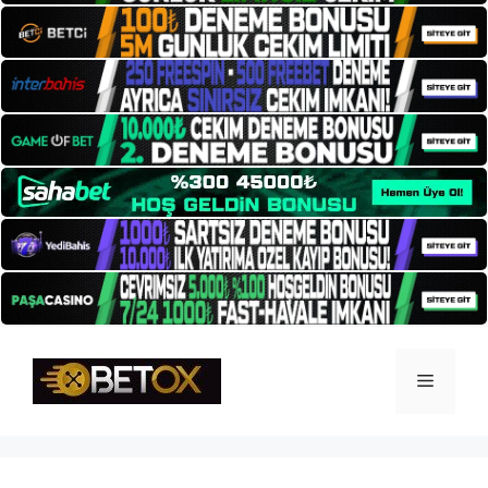
İçeriğe
atla
Menü