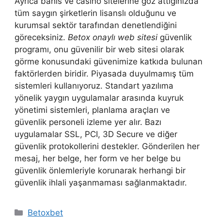
Ayrıca bahis ve casino sitelerine göz attığınızda
tüm saygın şirketlerin lisanslı olduğunu ve
kurumsal sektör tarafından denetlendiğini
göreceksiniz.
Betox onaylı web sitesi
güvenlik
programı, onu güvenilir bir web sitesi olarak
görme konusundaki güvenimize katkıda bulunan
faktörlerden biridir. Piyasada duyulmamış tüm
sistemleri kullanıyoruz. Standart yazılıma
yönelik yaygın uygulamalar arasında kuyruk
yönetimi sistemleri, planlama araçları ve
güvenlik personeli izleme yer alır. Bazı
uygulamalar SSL, PCI, 3D Secure ve diğer
güvenlik protokollerini destekler. Gönderilen her
mesaj, her belge, her form ve her belge bu
güvenlik önlemleriyle korunarak herhangi bir
güvenlik ihlali yaşanmaması sağlanmaktadır.
Kategoriler
Betoxbet