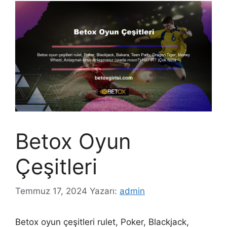
Betox Oyun
Çeşitleri
Temmuz 17, 2024
Yazarı:
admin
Betox oyun çeşitleri rulet, Poker, Blackjack,