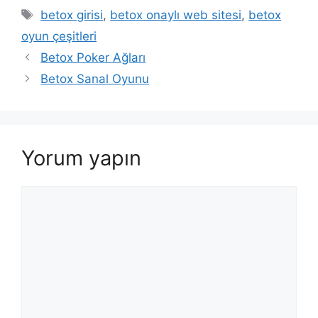
Etiketler
betox girisi
,
betox onaylı web sitesi
,
betox
oyun çeşitleri
Yazı
Betox Poker Ağları
dolaşımı
Betox Sanal Oyunu
Yorum yapın
Yorum