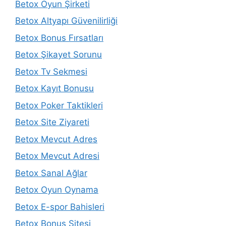
Betox Oyun Şirketi
Betox Altyapı Güvenilirliği
Betox Bonus Fırsatları
Betox Şikayet Sorunu
Betox Tv Sekmesi
Betox Kayıt Bonusu
Betox Poker Taktikleri
Betox Site Ziyareti
Betox Mevcut Adres
Betox Mevcut Adresi
Betox Sanal Ağlar
Betox Oyun Oynama
Betox E-spor Bahisleri
Betox Bonus Sitesi