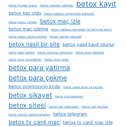
betox kayıt
betox hizmet lisansı
betox i̇şlemler sekmesi
betox kaç oldu
betox kullanıcı eşleştirme bahisleri
betox maç izle
betox lisans şartları
betox maç izleme
betox mağaza personeli i̇le i̇letişime geçin
betox mobil casino sistemi
betox müşteri desteği
betox nasil bir site
betox nasıl kayıt olunur
betox nedir adresi
betox olumsuz sonuçları
betox oyun seçenek
betox oyun seçenekleri
betox oyun sitesi
betox para yatirma
betox para çekme
betox promosyon kodu
betox sanal atları ve tazıları
betox sikayet
betox site kapatma
betox sitesi
betox slot makineleri
betox slot oyunları
betox telegram
betox sosyal medya kanalları
betox tv canli maç
betox tv canli maç izle