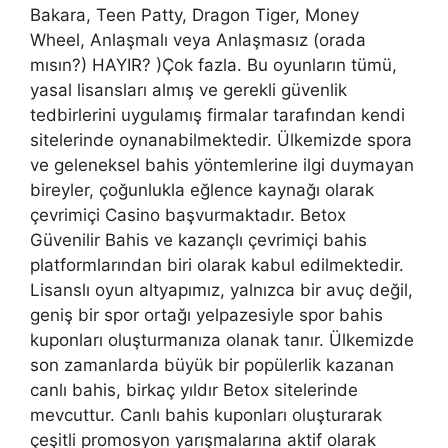
Bakara, Teen Patty, Dragon Tiger, Money
Wheel, Anlaşmalı veya Anlaşmasız (orada
mısın?) HAYIR? )Çok fazla. Bu oyunların tümü,
yasal lisansları almış ve gerekli güvenlik
tedbirlerini uygulamış firmalar tarafından kendi
sitelerinde oynanabilmektedir. Ülkemizde spora
ve geleneksel bahis yöntemlerine ilgi duymayan
bireyler, çoğunlukla eğlence kaynağı olarak
çevrimiçi Casino başvurmaktadır. Betox
Güvenilir Bahis ve kazançlı çevrimiçi bahis
platformlarından biri olarak kabul edilmektedir.
Lisanslı oyun altyapımız, yalnızca bir avuç değil,
geniş bir spor ortağı yelpazesiyle spor bahis
kuponları oluşturmanıza olanak tanır. Ülkemizde
son zamanlarda büyük bir popülerlik kazanan
canlı bahis, birkaç yıldır Betox sitelerinde
mevcuttur. Canlı bahis kuponları oluşturarak
çeşitli promosyon yarışmalarına aktif olarak