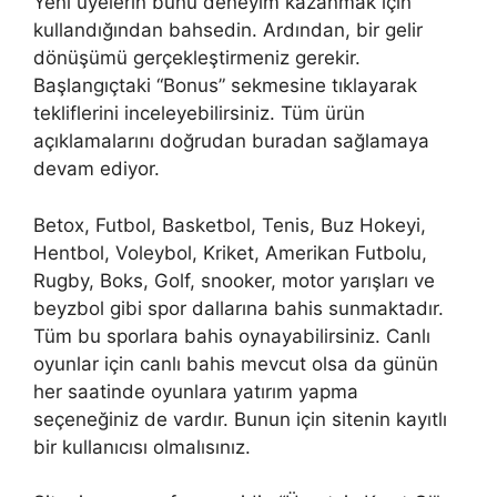
Yeni üyelerin bunu deneyim kazanmak için
kullandığından bahsedin. Ardından, bir gelir
dönüşümü gerçekleştirmeniz gerekir.
Başlangıçtaki “Bonus” sekmesine tıklayarak
tekliflerini inceleyebilirsiniz. Tüm ürün
açıklamalarını doğrudan buradan sağlamaya
devam ediyor.
Betox, Futbol, ​​Basketbol, ​​Tenis, Buz Hokeyi,
Hentbol, ​​Voleybol, Kriket, Amerikan Futbolu,
Rugby, Boks, Golf, snooker, motor yarışları ve
beyzbol gibi spor dallarına bahis sunmaktadır.
Tüm bu sporlara bahis oynayabilirsiniz. Canlı
oyunlar için canlı bahis mevcut olsa da günün
her saatinde oyunlara yatırım yapma
seçeneğiniz de vardır. Bunun için sitenin kayıtlı
bir kullanıcısı olmalısınız.