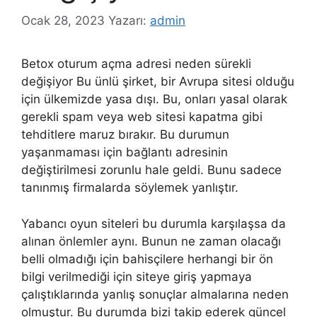
Ocak 28, 2023
Yazarı:
admin
Betox oturum açma adresi neden sürekli
değişiyor Bu ünlü şirket, bir Avrupa sitesi olduğu
için ülkemizde yasa dışı. Bu, onları yasal olarak
gerekli spam veya web sitesi kapatma gibi
tehditlere maruz bırakır. Bu durumun
yaşanmaması için bağlantı adresinin
değiştirilmesi zorunlu hale geldi. Bunu sadece
tanınmış firmalarda söylemek yanlıştır.
Yabancı oyun siteleri bu durumla karşılaşsa da
alınan önlemler aynı. Bunun ne zaman olacağı
belli olmadığı için bahisçilere herhangi bir ön
bilgi verilmediği için siteye giriş yapmaya
çalıştıklarında yanlış sonuçlar almalarına neden
olmuştur. Bu durumda bizi takip ederek güncel