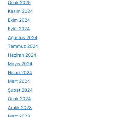
Ocak 2025
Kasım 2024
Ekim 2024
Eylül 2024
Ağustos 2024
Temmuz 2024
Haziran 2024
Mayıs 2024
Nisan 2024
Mart 2024
Şubat 2024
Ocak 2024
Aralık 2023
Mart 2023