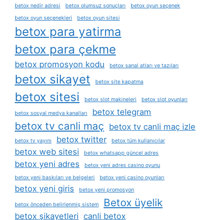
betox nedir adresi
betox olumsuz sonuçları
betox oyun seçenek
betox oyun seçenekleri
betox oyun sitesi
betox para yatirma
betox para çekme
betox promosyon kodu
betox sanal atları ve tazıları
betox sikayet
betox site kapatma
betox sitesi
betox slot makineleri
betox slot oyunları
betox telegram
betox sosyal medya kanalları
betox tv canli maç
betox tv canli maç izle
betox twitter
betox tv yayını
betox tüm kullanıcılar
betox web sitesi
betox whatsapp güncel adres
betox yeni adres
betox yeni adres casino oyunu
betox yeni baskıları ve belgeleri
betox yeni casino oyunları
betox yeni giris
betox yeni promosyon
Betox üyelik
betox önceden belirlenmiş sistem
betox şikayetleri
canli betox