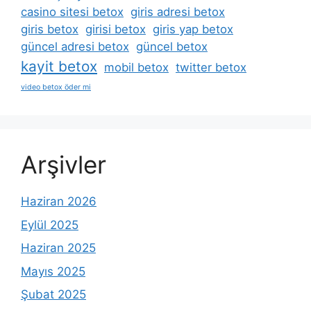
casino sitesi betox
giris adresi betox
giris betox
girisi betox
giris yap betox
güncel adresi betox
güncel betox
kayit betox
mobil betox
twitter betox
video betox öder mi
Arşivler
Haziran 2026
Eylül 2025
Haziran 2025
Mayıs 2025
Şubat 2025