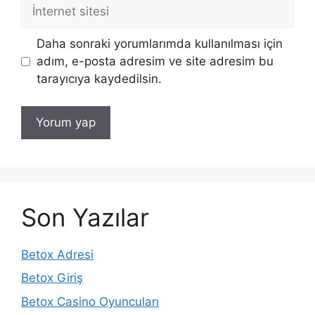
İnternet
sitesi
Daha sonraki yorumlarımda kullanılması için
adım, e-posta adresim ve site adresim bu
tarayıcıya kaydedilsin.
Son Yazılar
Betox Adresi
Betox Giriş
Betox Casino Oyuncuları