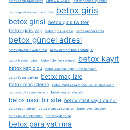
betox com
betox cazip promosyon
betox finansal i̇şlemler
betox giris
betox genel merkezinin adresi
betox girisi
betox giris twitter
betox giris yap
betox giriş sayfası
betox güncel adres
betox güncel adresi
betox güvenilir web sitesi
betox hentbol bahis stratejisi
betox kayıt
betox hizmet lisansı
betox i̇şlemler sekmesi
betox kaç oldu
betox kullanıcı eşleştirme bahisleri
betox maç izle
betox lisans şartları
betox maç izleme
betox mağaza personeli i̇le i̇letişime geçin
betox mobil casino sistemi
betox müşteri desteği
betox nasil bir site
betox nasıl kayıt olunur
betox nedir adresi
betox olumsuz sonuçları
betox oyun seçenek
betox oyun seçenekleri
betox oyun sitesi
betox para yatirma