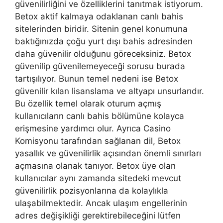
güvenilirliğini ve özelliklerini tanıtmak istiyorum.
Betox aktif kalmaya odaklanan canlı bahis
sitelerinden biridir. Sitenin genel konumuna
baktığınızda çoğu yurt dışı bahis adresinden
daha güvenilir olduğunu göreceksiniz. Betox
güvenilip güvenilemeyeceği sorusu burada
tartışılıyor. Bunun temel nedeni ise Betox
güvenilir kılan lisanslama ve altyapı unsurlarıdır.
Bu özellik temel olarak oturum açmış
kullanıcıların canlı bahis bölümüne kolayca
erişmesine yardımcı olur. Ayrıca Casino
Komisyonu tarafından sağlanan dil, Betox
yasallık ve güvenilirlik açısından önemli sınırları
açmasına olanak tanıyor. Betox üye olan
kullanıcılar aynı zamanda sitedeki mevcut
güvenilirlik pozisyonlarına da kolaylıkla
ulaşabilmektedir. Ancak ulaşım engellerinin
adres değişikliği gerektirebileceğini lütfen