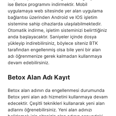
ise Betox programını indirmektir. Mobil
uygulamaya web sitesinde yer alan uygulama
bağlantısı üzerinden Android ve IOS işletim
sistemine sahip cihazlarda ulaşılabilmektedir.
Otomatik indirme, işletim sisteminizi belirttiğiniz
anda başlayacaktır. Saniyeler içinde dosya
yükleyip indirebilirsiniz, böylece siteniz BTK
tarafından engellenmiş olsa bile yeni bir alan
adı öğrenmenize gerek kalmadan kullanmaya
devam edebilirsiniz.
Betox Alan Adı Kayıt
Betox alan adının da engellenmesi durumunda
Betox yeni alan adı hizmetini kullanmaya devam
edecektir. Çeşitli teknikleri kullanarak yeni alan
adlarını öğrenebilirsiniz. Yeni alan adınızı