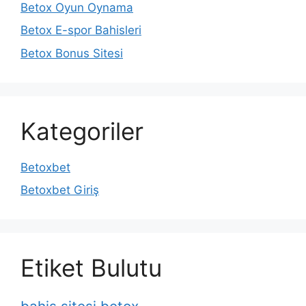
Betox Oyun Oynama
Betox E-spor Bahisleri
Betox Bonus Sitesi
Kategoriler
Betoxbet
Betoxbet Giriş
Etiket Bulutu