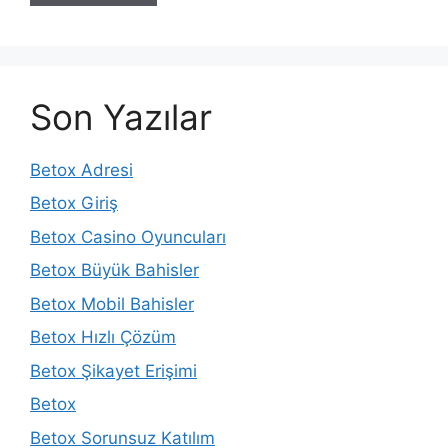
Son Yazılar
Betox Adresi
Betox Giriş
Betox Casino Oyuncuları
Betox Büyük Bahisler
Betox Mobil Bahisler
Betox Hızlı Çözüm
Betox Şikayet Erişimi
Betox
Betox Sorunsuz Katılım