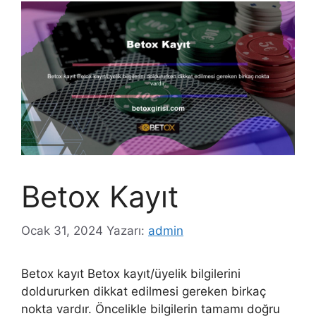
Betox Kayıt
Ocak 31, 2024
Yazarı:
admin
Betox kayıt Betox kayıt/üyelik bilgilerini
doldururken dikkat edilmesi gereken birkaç
nokta vardır. Öncelikle bilgilerin tamamı doğru