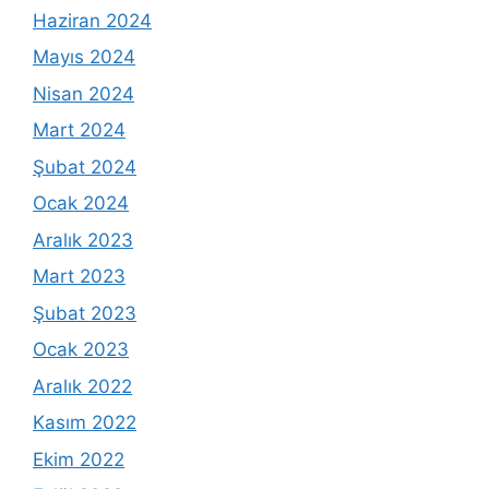
Haziran 2024
Mayıs 2024
Nisan 2024
Mart 2024
Şubat 2024
Ocak 2024
Aralık 2023
Mart 2023
Şubat 2023
Ocak 2023
Aralık 2022
Kasım 2022
Ekim 2022