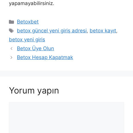
yapamayabilirsiniz.
Kategoriler
Betoxbet
Etiketler
betox güncel yeni giriş adresi
,
betox kayıt
,
betox yeni giris
Yazı
Betox Üye Olun
dolaşımı
Betox Hesap Kapatmak
Yorum yapın
Yorum