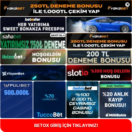
×
BETOX GİRİŞ İÇİN TIKLAYINIZ!