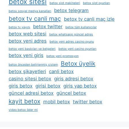
betox sitesi
betox slot makineleri
betox slot oyunları
betox telegram
betox sosyal medya kanalları
betox tv canli maç
betox tv canli maç izle
betox twitter
betox tv yayını
betox tüm kullanıcılar
betox web sitesi
betox whatsapp güncel adres
betox yeni adres
betox yeni adres casino oyunu
betox yeni baskıları ve belgeleri
betox yeni casino oyunları
betox yeni giris
betox yeni promosyon
Betox üyelik
betox önceden belirlenmiş sistem
betox şikayetleri
canli betox
casino sitesi betox
giris adresi betox
giris betox
girisi betox
giris yap betox
güncel adresi betox
güncel betox
kayit betox
mobil betox
twitter betox
video betox öder mi