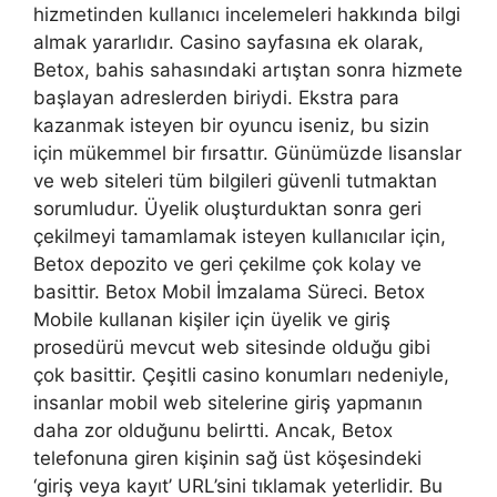
hizmetinden kullanıcı incelemeleri hakkında bilgi
almak yararlıdır. Casino sayfasına ek olarak,
Betox, bahis sahasındaki artıştan sonra hizmete
başlayan adreslerden biriydi. Ekstra para
kazanmak isteyen bir oyuncu iseniz, bu sizin
için mükemmel bir fırsattır. Günümüzde lisanslar
ve web siteleri tüm bilgileri güvenli tutmaktan
sorumludur. Üyelik oluşturduktan sonra geri
çekilmeyi tamamlamak isteyen kullanıcılar için,
Betox depozito ve geri çekilme çok kolay ve
basittir. Betox Mobil İmzalama Süreci. Betox
Mobile kullanan kişiler için üyelik ve giriş
prosedürü mevcut web sitesinde olduğu gibi
çok basittir. Çeşitli casino konumları nedeniyle,
insanlar mobil web sitelerine giriş yapmanın
daha zor olduğunu belirtti. Ancak, Betox
telefonuna giren kişinin sağ üst köşesindeki
‘giriş veya kayıt’ URL’sini tıklamak yeterlidir. Bu