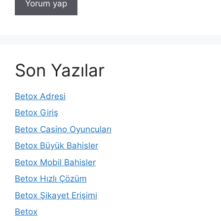
Son Yazılar
Betox Adresi
Betox Giriş
Betox Casino Oyuncuları
Betox Büyük Bahisler
Betox Mobil Bahisler
Betox Hızlı Çözüm
Betox Şikayet Erişimi
Betox