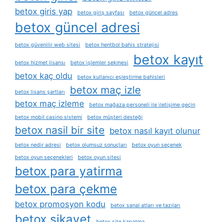
betox giris yap
betox giriş sayfası
betox güncel adres
betox güncel adresi
betox güvenilir web sitesi
betox hentbol bahis stratejisi
betox kayıt
betox hizmet lisansı
betox i̇şlemler sekmesi
betox kaç oldu
betox kullanıcı eşleştirme bahisleri
betox maç izle
betox lisans şartları
betox maç izleme
betox mağaza personeli i̇le i̇letişime geçin
betox mobil casino sistemi
betox müşteri desteği
betox nasil bir site
betox nasıl kayıt olunur
betox nedir adresi
betox olumsuz sonuçları
betox oyun seçenek
betox oyun seçenekleri
betox oyun sitesi
betox para yatirma
betox para çekme
betox promosyon kodu
betox sanal atları ve tazıları
betox sikayet
betox site kapatma