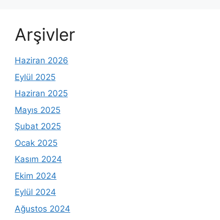
Arşivler
Haziran 2026
Eylül 2025
Haziran 2025
Mayıs 2025
Şubat 2025
Ocak 2025
Kasım 2024
Ekim 2024
Eylül 2024
Ağustos 2024