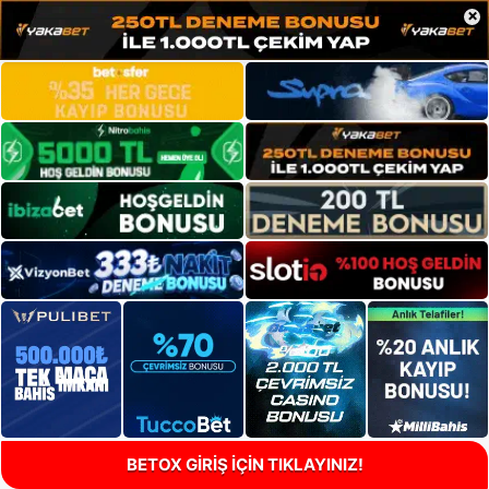
×
BETOX GİRİŞ İÇİN TIKLAYINIZ!