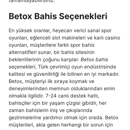
tamamlayabilirsiniz.
Betox Bahis Seçenekleri
En yüksek oranlar, heyecan verici sanal spor
oyunları, eğlenceli slot makineleri ve karlı casino
oyunları, müşterilere farklı spor bahis
alternatifleri sunar, bir bahis sitesinin
beklentilerinin çoğunu karşılar.
Betox bahis
seçenekleri
, Türk çevrimiçi oyun endüstrisinde
kalitesi ve güvenilirliği ile bilinen en iyi markadır.
Betox, müşteriyi ilk sıraya koymak ve
deneyimlerinden memnun olduklarından emin
olmakla ilgilidir. 7-24 canlı destek hattı,
bahisçiler için bir yaşam çizgisi gibidir, her
zaman bahislerin iniş ve çıkışlarında
gezinmelerine yardımcı olmak için orada. Betox
müşterileri, akla gelen herhangi bir sorun için