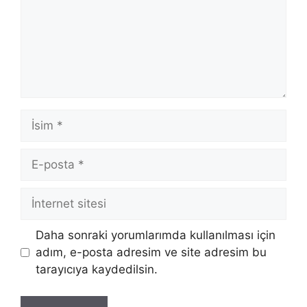
İsim
E-
posta
İnternet
sitesi
Daha sonraki yorumlarımda kullanılması için
adım, e-posta adresim ve site adresim bu
tarayıcıya kaydedilsin.