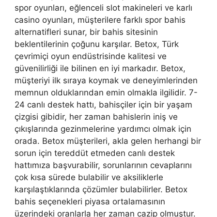
spor oyunları, eğlenceli slot makineleri ve karlı
casino oyunları, müşterilere farklı spor bahis
alternatifleri sunar, bir bahis sitesinin
beklentilerinin çoğunu karşılar. Betox, Türk
çevrimiçi oyun endüstrisinde kalitesi ve
güvenilirliği ile bilinen en iyi markadır. Betox,
müşteriyi ilk sıraya koymak ve deneyimlerinden
memnun olduklarından emin olmakla ilgilidir. 7-
24 canlı destek hattı, bahisçiler için bir yaşam
çizgisi gibidir, her zaman bahislerin iniş ve
çıkışlarında gezinmelerine yardımcı olmak için
orada. Betox müşterileri, akla gelen herhangi bir
sorun için tereddüt etmeden canlı destek
hattımıza başvurabilir, sorunlarının cevaplarını
çok kısa sürede bulabilir ve aksiliklerle
karşılaştıklarında çözümler bulabilirler. Betox
bahis seçenekleri piyasa ortalamasının
üzerindeki oranlarla her zaman cazip olmuştur.