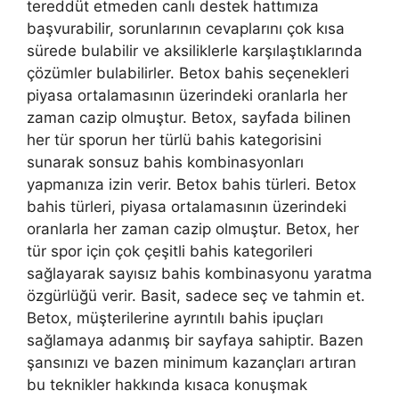
tereddüt etmeden canlı destek hattımıza
başvurabilir, sorunlarının cevaplarını çok kısa
sürede bulabilir ve aksiliklerle karşılaştıklarında
çözümler bulabilirler. Betox bahis seçenekleri
piyasa ortalamasının üzerindeki oranlarla her
zaman cazip olmuştur. Betox, sayfada bilinen
her tür sporun her türlü bahis kategorisini
sunarak sonsuz bahis kombinasyonları
yapmanıza izin verir. Betox bahis türleri. Betox
bahis türleri, piyasa ortalamasının üzerindeki
oranlarla her zaman cazip olmuştur. Betox, her
tür spor için çok çeşitli bahis kategorileri
sağlayarak sayısız bahis kombinasyonu yaratma
özgürlüğü verir. Basit, sadece seç ve tahmin et.
Betox, müşterilerine ayrıntılı bahis ipuçları
sağlamaya adanmış bir sayfaya sahiptir. Bazen
şansınızı ve bazen minimum kazançları artıran
bu teknikler hakkında kısaca konuşmak