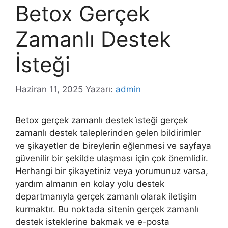
Betox Gerçek
Zamanlı Destek
İsteği
Haziran 11, 2025
Yazarı:
admin
Betox gerçek zamanlı destek i̇steği gerçek
zamanlı destek taleplerinden gelen bildirimler
ve şikayetler de bireylerin eğlenmesi ve sayfaya
güvenilir bir şekilde ulaşması için çok önemlidir.
Herhangi bir şikayetiniz veya yorumunuz varsa,
yardım almanın en kolay yolu destek
departmanıyla gerçek zamanlı olarak iletişim
kurmaktır. Bu noktada sitenin gerçek zamanlı
destek isteklerine bakmak ve e-posta