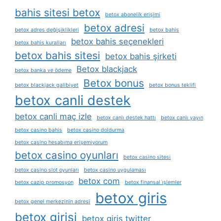
bahis sitesi betox
betox abonelik erişimi
betox adresi
betox adres değişiklikleri
betox bahis
betox bahis seçenekleri
betox bahis kuralları
betox bahis sitesi
betox bahis şirketi
Betox blackjack
betox banka ve ödeme
Betox bonus
betox blackjack galibiyet
betox bonus teklifi
betox canli destek
betox canli maç izle
betox canlı destek hattı
betox canlı yayın
betox casino bahis
betox casino doldurma
betox casino hesabıma erişemiyorum
betox casino oyunları
betox casino sitesi
betox casino slot oyunları
betox casino uygulaması
betox com
betox cazip promosyon
betox finansal i̇şlemler
betox giris
betox genel merkezinin adresi
betox girisi
betox giris twitter