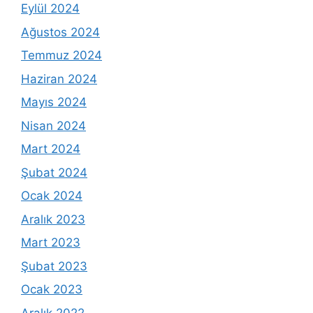
Eylül 2024
Ağustos 2024
Temmuz 2024
Haziran 2024
Mayıs 2024
Nisan 2024
Mart 2024
Şubat 2024
Ocak 2024
Aralık 2023
Mart 2023
Şubat 2023
Ocak 2023
Aralık 2022