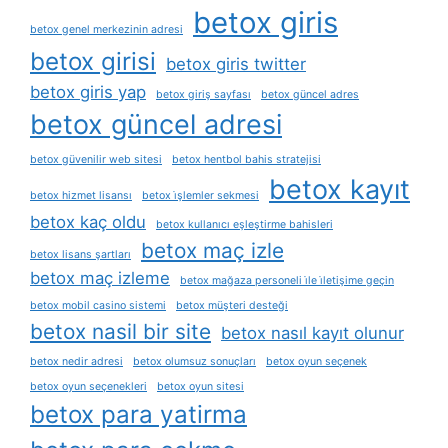
betox giris
betox genel merkezinin adresi
betox girisi
betox giris twitter
betox giris yap
betox giriş sayfası
betox güncel adres
betox güncel adresi
betox güvenilir web sitesi
betox hentbol bahis stratejisi
betox kayıt
betox hizmet lisansı
betox i̇şlemler sekmesi
betox kaç oldu
betox kullanıcı eşleştirme bahisleri
betox maç izle
betox lisans şartları
betox maç izleme
betox mağaza personeli i̇le i̇letişime geçin
betox mobil casino sistemi
betox müşteri desteği
betox nasil bir site
betox nasıl kayıt olunur
betox nedir adresi
betox olumsuz sonuçları
betox oyun seçenek
betox oyun seçenekleri
betox oyun sitesi
betox para yatirma