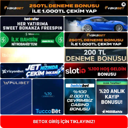
×
BETOX GİRİŞ İÇİN TIKLAYINIZ!