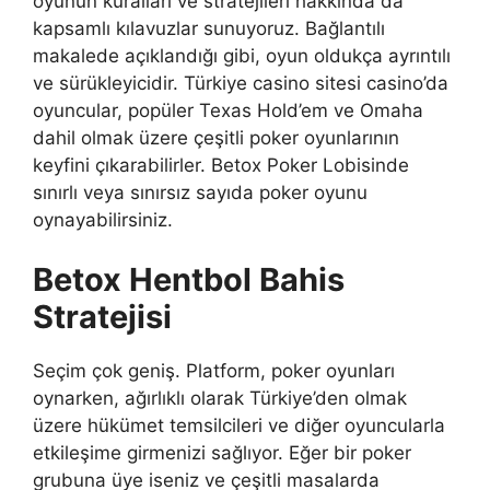
oyunun kuralları ve stratejileri hakkında da
kapsamlı kılavuzlar sunuyoruz. Bağlantılı
makalede açıklandığı gibi, oyun oldukça ayrıntılı
ve sürükleyicidir. Türkiye casino sitesi casino’da
oyuncular, popüler Texas Hold’em ve Omaha
dahil olmak üzere çeşitli poker oyunlarının
keyfini çıkarabilirler. Betox Poker Lobisinde
sınırlı veya sınırsız sayıda poker oyunu
oynayabilirsiniz.
Betox Hentbol Bahis
Stratejisi
Seçim çok geniş. Platform, poker oyunları
oynarken, ağırlıklı olarak Türkiye’den olmak
üzere hükümet temsilcileri ve diğer oyuncularla
etkileşime girmenizi sağlıyor. Eğer bir poker
grubuna üye iseniz ve çeşitli masalarda