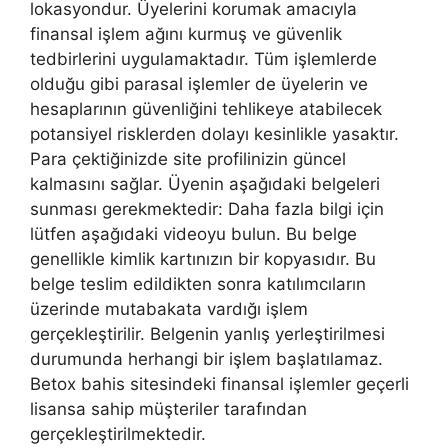
lokasyondur. Üyelerini korumak amacıyla
finansal işlem ağını kurmuş ve güvenlik
tedbirlerini uygulamaktadır. Tüm işlemlerde
olduğu gibi parasal işlemler de üyelerin ve
hesaplarının güvenliğini tehlikeye atabilecek
potansiyel risklerden dolayı kesinlikle yasaktır.
Para çektiğinizde site profilinizin güncel
kalmasını sağlar. Üyenin aşağıdaki belgeleri
sunması gerekmektedir: Daha fazla bilgi için
lütfen aşağıdaki videoyu bulun. Bu belge
genellikle kimlik kartınızın bir kopyasıdır. Bu
belge teslim edildikten sonra katılımcıların
üzerinde mutabakata vardığı işlem
gerçekleştirilir. Belgenin yanlış yerleştirilmesi
durumunda herhangi bir işlem başlatılamaz.
Betox bahis sitesindeki finansal işlemler geçerli
lisansa sahip müşteriler tarafından
gerçekleştirilmektedir.