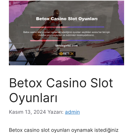
Betox Casino Slot
Oyunları
Kasım 13, 2024
Yazarı:
admin
Betox casino slot oyunları oynamak istediğiniz