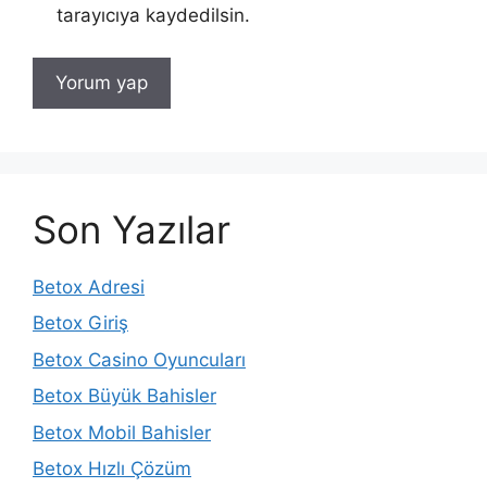
tarayıcıya kaydedilsin.
Son Yazılar
Betox Adresi
Betox Giriş
Betox Casino Oyuncuları
Betox Büyük Bahisler
Betox Mobil Bahisler
Betox Hızlı Çözüm